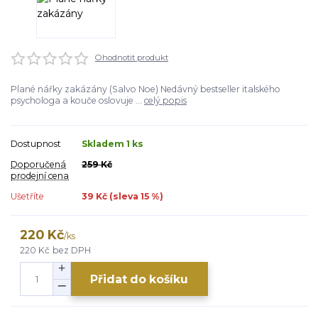
Ohodnotit produkt
Plané nářky zakázány (Salvo Noe) Nedávný bestseller italského
psychologa a kouče oslovuje ...
celý popis
Dostupnost
Skladem 1 ks
Doporučená
259 Kč
prodejní cena
Ušetříte
39 Kč (sleva
15
%)
220 Kč
/
ks
220 Kč
bez DPH
Přidat do košíku