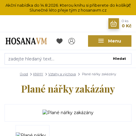
Akční nabídka do 14.8.2026. Kterou knihu si přiberete do košíku?
Slunečné léto přeje tým z hosanavm.cz
0
ks
0 Kč
Menu
Hledat
Úvod
KNIHY
Vztahy a výchova
Plané nářky zakázány
Plané nářky zakázány