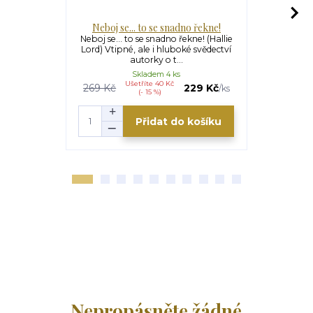
Neboj se... to se snadno řekne!
E
Neboj se... to se snadno řekne! (Hallie
Expedice Bi
Lord) Vtipné, ale i hluboké svědectví
Základní 
autorky o t...
Bible ja
Skladem 4 ks
Ušetříte 40 Kč
U
269 Kč
229 Kč
249 Kč
/
ks
(- 15 %)
Přidat do košíku
Nepropásněte žádné