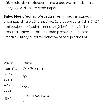
hůř: místo aby motivoval druhé a dodával jim odvahu a
naději, vytváří kolem sebe napětí.
Salvo Noè
přednáší především ve firmách a různých
organizacích, ale záhy zjistíme, že v oboru „planých nářků“
potřebujeme zásadní změnu smýšlení a chování i v
prostředí církve. O tom je aspoň přesvědčen papež
František, který autorovi ochotně napsal předmluvu.
Vazba:
brožovaná
Formát:
125
×
205
mm
Počet
192
stran:
Rok
2024
vydání:
978-807450-464-
ISBN:
8