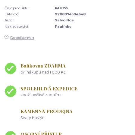
Číslo produktu:
PAU155
EAN kód:
9788074504648
Autor:
Salvo Noe
Nakladatelství:
Paulínky
Do oblíbených
Balíkovna ZDARMA
při nákupu nad 1 000 Kč
SPOLEHLIVÁ EXPEDICE
zboží pečlivě zabalíme
KAMENNÁ PRODEJNA
Svatý Hostýn
OSOBNÍ PŘÍSTUP