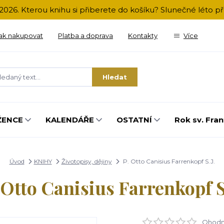
2026. Kterou knihu si přiberete do košíku? Slunečné léto 
ak nakupovat
Platba a doprava
Kontakty
Více
Hledat
ŽENCE
KALENDÁŘE
OSTATNÍ
Rok sv. Fran
Úvod
KNIHY
Životopisy, dějiny
P. Otto Canisius Farrenkopf S.J.
 Otto Canisius Farrenkopf S
Ohodno