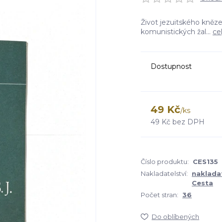
Život jezuitského kněze
komunistických žal...
ce
Dostupnost
49 Kč
/
ks
49 Kč
bez DPH
Číslo produktu:
CES135
Nakladatelství:
nakladat
Cesta
Počet stran:
36
Do oblíbených