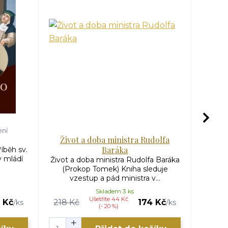
ení
Život a doba ministra Rudolfa
Baráka
íběh sv.
Zaradov
v mládí
Útržk
Život a doba ministra Rudolfa Baráka
(Prokop Tomek) Kniha sleduje
vzestup a pád ministra v...
Skladem 3 ks
Ušetříte 44 Kč
 Kč
218 Kč
174 Kč
/
ks
/
ks
(- 20 %)