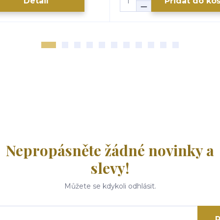
Detail
Přidat do ko
Nepropásněte žádné novinky a
slevy!
Můžete se kdykoli odhlásit.
P