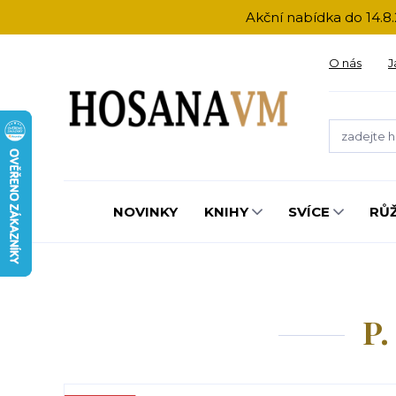
Akční nabídka do 14.8.
O nás
J
NOVINKY
KNIHY
SVÍCE
RŮ
P.