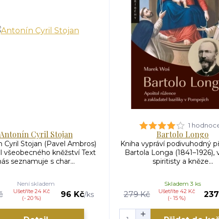
1 hodnoc
Antonín Cyril Stojan
Bartolo Longo
 Cyril Stojan (Pavel Ambros)
Kniha vypráví podivuhodný př
l všeobecného kněžství Text
Bartola Longa (1841–1926), 
nás seznamuje s char...
spiritisty a kněze...
Není skladem
Skladem 3 ks
Ušetříte 24 Kč
Ušetříte 42 Kč
č
96 Kč
279 Kč
237
/
ks
(- 20 %)
(- 15 %)