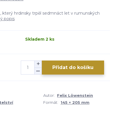
, který hrdinsky trpěl sedmnáct let v rumunských
lý popis
Skladem 2 ks
Přidat do košíku
Autor:
Felix Löwenstein
elství
Formát:
145 × 205 mm