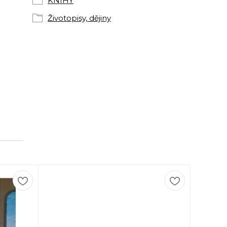
KNIHY
Životopisy, dějiny