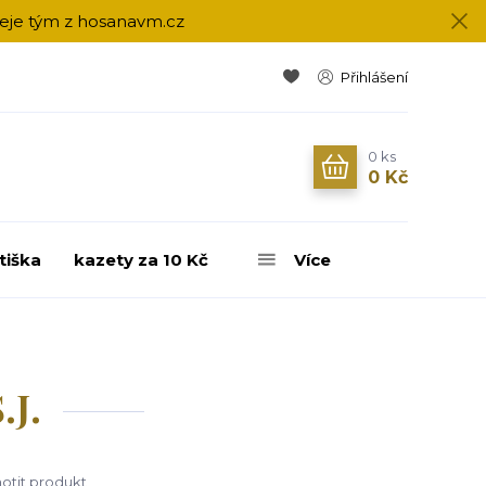
přeje tým z hosanavm.cz
Přihlášení
0
ks
0 Kč
tiška
kazety za 10 Kč
Více
.J.
tit produkt