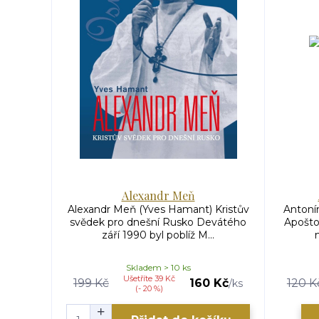
Alexandr Meň
Alexandr Meň (Yves Hamant) Kristův
Antonín
svědek pro dnešní Rusko Devátého
Apošto
září 1990 byl poblíž M...
Skladem > 10 ks
Ušetříte 39 Kč
199 Kč
160 Kč
120 K
/
ks
(- 20 %)