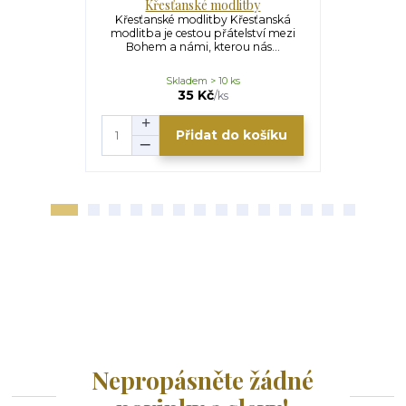
Křesťanské modlitby
Hlavní
Křesťanské modlitby Křesťanská
Hlavní spo
modlitba je cestou přátelství mezi
v edici 
Bohem a námi, kterou nás...
z hlavníc
Skladem > 10 ks
35 Kč
/
ks
Přidat do košíku
Nepropásněte žádné