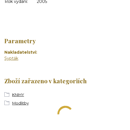
Rok vydání:
2005
Parametry
Nakladatelství
Sypták
Zboží zařazeno v kategoriích
KNIHY
Modlitby