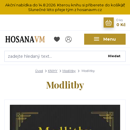
Akční nabídka do 14.8.2026. Kterou knihu si přiberete do košíku?
Slunečné léto přeje tým z hosanavm.cz
0
ks
0 Kč
Menu
Hledat
Úvod
KNIHY
Modlitby
Modlitby
Modlitby