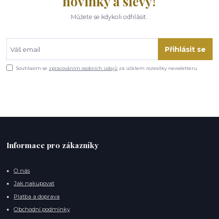
novinky a slevy!
Můžete se kdykoli odhlásit.
Přihlásit se
Souhlasím se
zpracováním osobních údajů
za účelem rozesílky newsletteru.
Informace pro zákazníky
O nás
Jak nakupovat
Platba a doprava
Obchodní podmínky