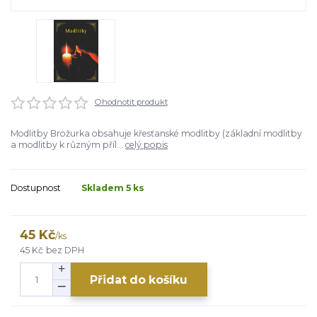
Ohodnotit produkt
Modlitby Brožurka obsahuje křesťanské modlitby (základní modlitby
a modlitby k různým příl...
celý popis
Dostupnost
Skladem 5 ks
45 Kč
/
ks
45 Kč
bez DPH
Přidat do košíku