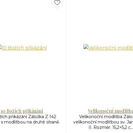
10 Božích přikázání
Velikonoční modlitb
ích přikázání Záložka Z 142
Velikonoční modlitba Zálo
 s modlitbou na druhé straně.
velikonoční modlitbou sv. Ja
II. Rozměr: 15,2×5,2 c..