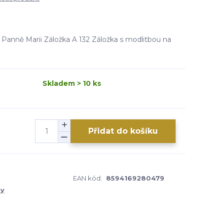
 Panně Marii Záložka A 132 Záložka s modlitbou na
Skladem > 10 ks
Přidat do košíku
EAN kód:
8594169280479
ky