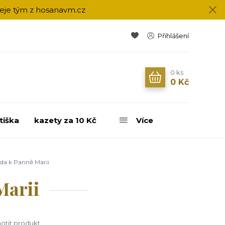
přeje tým z hosanavm.cz
Přihlášení
0
ks
0 Kč
tiška
kazety za 10 Kč
Více
rda k Panně Marii
Marii
tit produkt