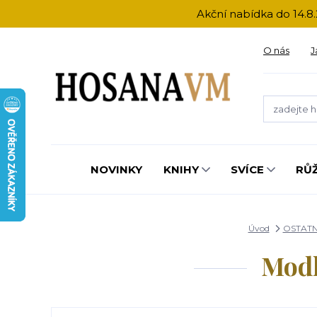
Akční nabídka do 14.8.
O nás
J
NOVINKY
KNIHY
SVÍCE
RŮ
Úvod
OSTATN
Modl