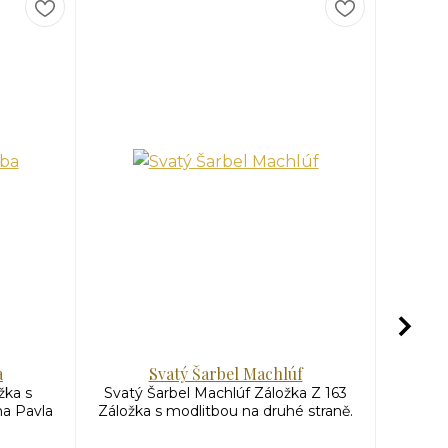
a
Svatý Šarbel Machlúf
žka s
Svatý Šarbel Machlúf Záložka Z 163
Mod
na Pavla
Záložka s modlitbou na druhé straně.
.