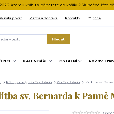
2026. Kterou knihu si přiberete do košíku? Slunečné léto 
ak nakupovat
Platba a doprava
Kontakty
Více
Hledat
ŽENCE
KALENDÁŘE
OSTATNÍ
Rok sv. Fran
Í
Přání, pohledy, záložky do knih
Záložky do knih
Modlitba sv. Berna
itba sv. Bernarda k Panně 
Ohodno