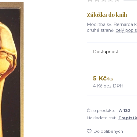
Záložka do knih
Modlitba sv. Bernarda k
druhé straně.
celý popis
Dostupnost
5 Kč
/
ks
4 Kč
bez DPH
Číslo produktu:
A 132
Nakladatelství:
Trapist
Do oblíbených