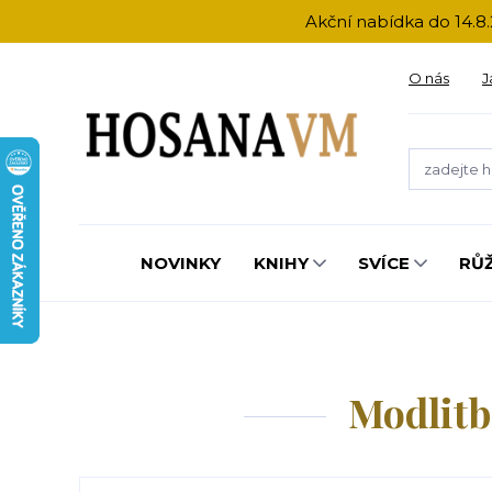
Akční nabídka do 14.8.
O nás
J
NOVINKY
KNIHY
SVÍCE
RŮ
Modlitb