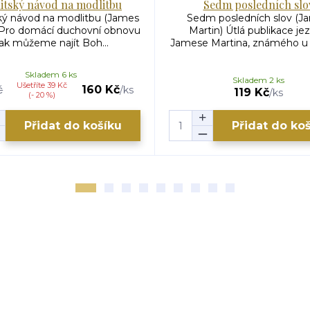
uitský návod na modlitbu
Sedm posledních slo
ký návod na modlitbu (James
Sedm posledních slov (J
 Pro domácí duchovní obnovu
Martin) Útlá publikace jez
ak můžeme najít Boh...
Jamese Martina, známého u 
Skladem 6 ks
Skladem 2 ks
Ušetříte 39 Kč
č
160 Kč
/
ks
119 Kč
/
ks
(- 20 %)
Přidat do košíku
Přidat do ko