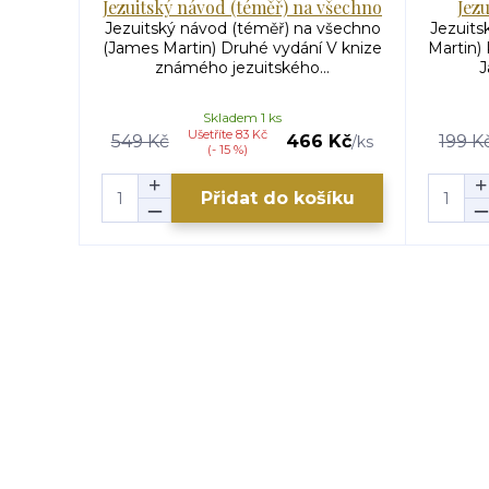
Jezuitský návod (téměř) na všechno
Jez
Jezuitský návod (téměř) na všechno
Jezuits
(James Martin) Druhé vydání V knize
Martin)
známého jezuitského...
J
Skladem 1 ks
Ušetříte 83 Kč
549 Kč
466 Kč
199 K
/
ks
(- 15 %)
Přidat do košíku