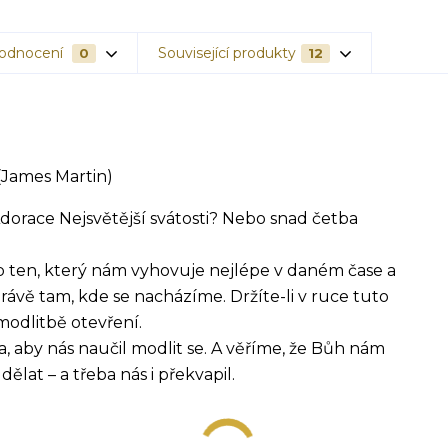
odnocení
Související produkty
0
12
(James Martin)
Adorace Nejsvětější svátosti? Nebo snad četba
b ten, který nám vyhovuje nejlépe v daném čase a
rávě tam, kde se nacházíme. Držíte-li v ruce tuto
modlitbě otevření.
a, aby nás naučil modlit se. A věříme, že Bůh nám
ělat – a třeba nás i překvapil.