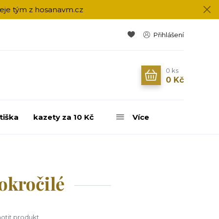
přeje tým z hosanavm.cz
Přihlášení
0
ks
0 Kč
tiška
kazety za 10 Kč
Více
okročilé
tit produkt