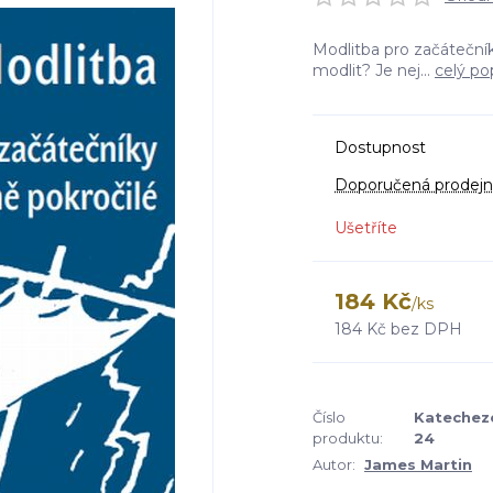
Modlitba pro začátečník
modlit? Je nej...
celý po
Dostupnost
Doporučená prodejn
Ušetříte
184 Kč
/
ks
184 Kč
bez DPH
Číslo
Katechez
produktu:
24
Autor:
James Martin