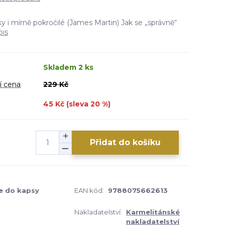
y i mírně pokročilé (James Martin) Jak se „správně“
pis
Skladem 2 ks
í cena
229 Kč
45 Kč (sleva
20
%)
Přidat do košíku
e do kapsy
EAN kód:
9788075662613
Nakladatelství:
Karmelitánské
nakladatelství