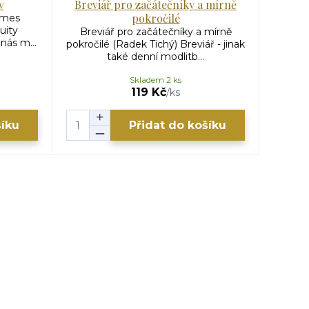
v
Breviář pro začátečníky a mírně
C
pokročilé
ames
Co s
uity
Miller)
Breviář pro začátečníky a mírně
nás m...
pokročilé (Radek Tichý) Breviář - jinak
také denní modlitb...
Skladem 2 ks
119 K
119 Kč
/
ks
šíku
Přidat do košíku