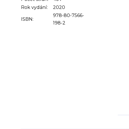
Rok vydání:
2020
978-80-7566-
ISBN:
198-2