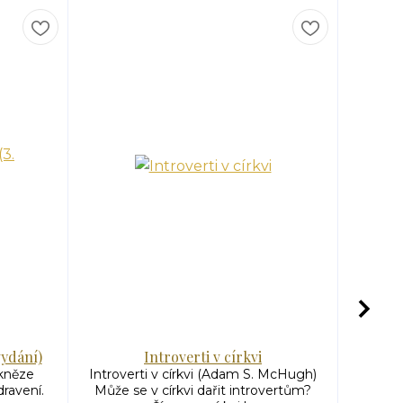
 vydání)
Introverti v církvi
kněze
Introverti v církvi (Adam S. McHugh)
Církev
ravení.
Může se v církvi dařit introvertům?
C