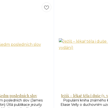
Sedm posledních slov
Ježíš – lékař těla i duše (3.
m posledních slov (James
Populární kniha známého 
in) Útlá publikace jezuity
Eliase Velly o duchovním uzd