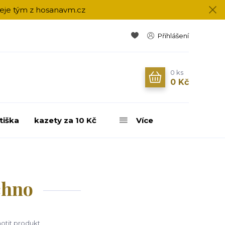
přeje tým z hosanavm.cz
Přihlášení
0
ks
0 Kč
tiška
kazety za 10 Kč
Více
chno
tit produkt