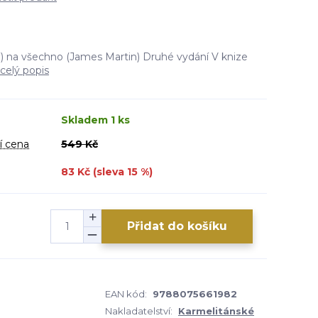
) na všechno (James Martin) Druhé vydání V knize
celý popis
Skladem 1 ks
í cena
549 Kč
83 Kč (sleva
15
%)
Přidat do košíku
EAN kód:
9788075661982
Nakladatelství:
Karmelitánské