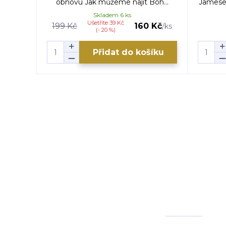
obnovu Jak můžeme najít Boh...
Jamese 
Skladem 6 ks
Ušetříte 39 Kč
199 Kč
160 Kč
/
ks
(- 20 %)
Přidat do košíku