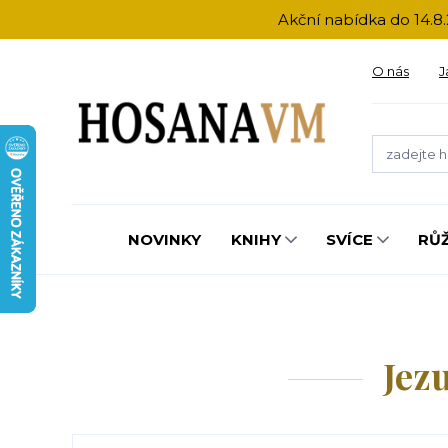
Akční nabídka do 14.8.
O nás
J
NOVINKY
KNIHY
SVÍCE
RŮ
Jez