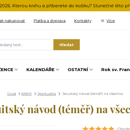
2026. Kterou knihu si přiberete do košíku? Slunečné léto 
ak nakupovat
Platba a doprava
Kontakty
Více
Hledat
ŽENCE
KALENDÁŘE
OSTATNÍ
Rok sv. Fran
Úvod
KNIHY
Spiritualita
Jezuitský návod (téměř) na všechno
uitský návod (téměř) na vše
Ohodno