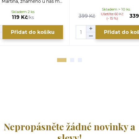
Martina, známého u nás m...
Skladem > 10 ks
Skladem 2 ks
Ušetříte 60 Kč
399 Kč
339
119 Kč
/
ks
(- 15 %)
Přidat do košíku
Přidat do ko
Nepropásněte žádné novinky a
slevy!