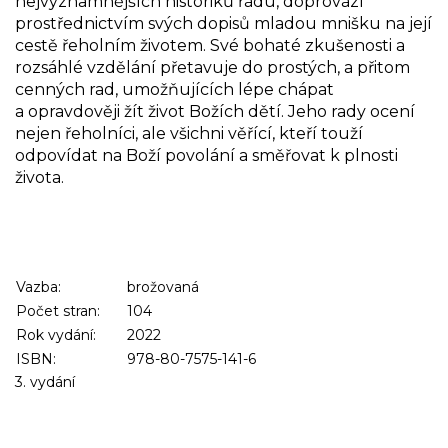
nejvýznamnějších historiků řádu, doprovází
prostřednictvím svých dopisů mladou mnišku na její
cestě řeholním životem. Své bohaté zkušenosti a
rozsáhlé vzdělání přetavuje do prostých, a přitom
cenných rad, umožňujících lépe chápat
a opravdověji žít život Božích dětí. Jeho rady ocení
nejen řeholníci, ale všichni věřící, kteří touží
odpovídat na Boží povolání a směřovat k plnosti
života.
Vazba:
brožovaná
Počet stran:
104
Rok vydání:
2022
ISBN:
978-80-7575-141-6
3. vydání