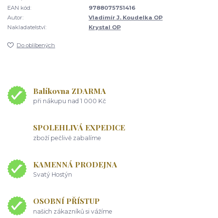
EAN kód:
9788075751416
Autor:
Vladimír J. Koudelka OP
Nakladatelství:
Krystal OP
Do oblíbených
Balíkovna ZDARMA
při nákupu nad 1 000 Kč
SPOLEHLIVÁ EXPEDICE
zboží pečlivě zabalíme
KAMENNÁ PRODEJNA
Svatý Hostýn
OSOBNÍ PŘÍSTUP
našich zákazníků si vážíme