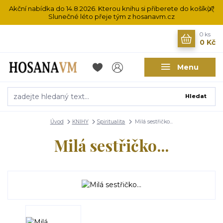
Akční nabídka do 14.8.2026. Kterou knihu si přiberete do košíku?
Slunečné léto přeje tým z hosanavm.cz
0
ks
0 Kč
Menu
Hledat
Úvod
KNIHY
Spiritualita
Milá sestřičko...
Milá sestřičko...