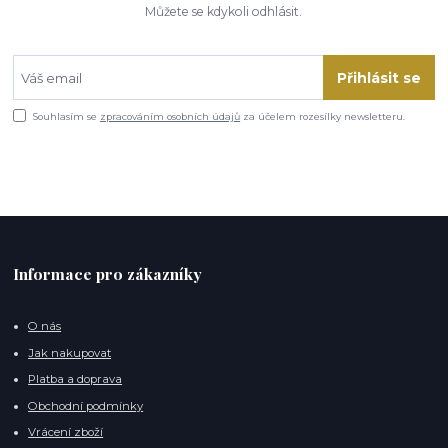
Můžete se kdykoli odhlásit.
Přihlásit se
Souhlasím se
zpracováním osobních údajů
za účelem rozesílky newsletteru.
Informace pro zákazníky
O nás
Jak nakupovat
Platba a doprava
Obchodní podmínky
Vrácení zboží