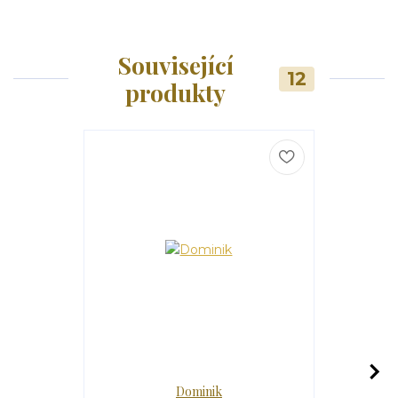
Související
12
produkty
Dominik
P