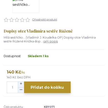
Ohodnotit produkt
Dopisy otce Vladimíra sestře Růženě
Milá sestřičko... (Vladimír J. Koudelka OP) Dopisy otce Vladimíra
sestře Růženě Knížka dop...
celý popis
Dostupnost
Skladem 1 ks
140 Kč
/
ks
140 Kč
bez DPH
Přidat do košíku
Číslo produktu:
KRY071