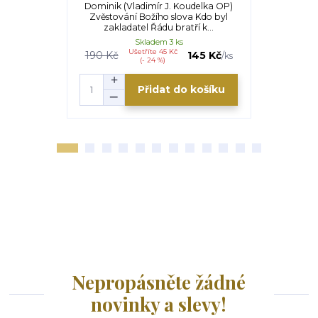
Dominik (Vladimír J. Koudelka OP)
Pierre C
Zvěstování Božího slova Kdo byl
Pérennès) 
zakladatel Řádu bratří k...
Život, k
Skladem 3 ks
Ušetříte 45 Kč
190 Kč
145 Kč
/
ks
(- 24 %)
Přidat do košíku
Nepropásněte žádné
novinky a slevy!