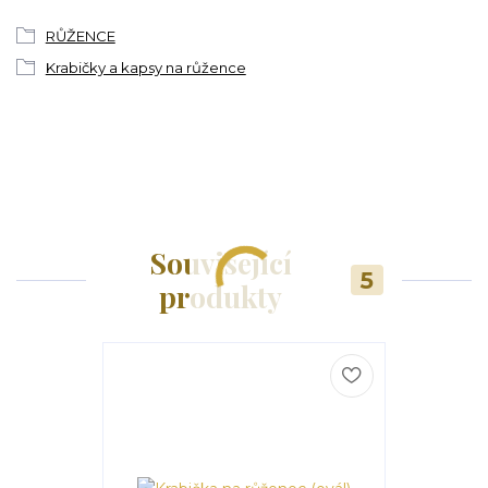
RŮŽENCE
Krabičky a kapsy na růžence
Související
5
produkty