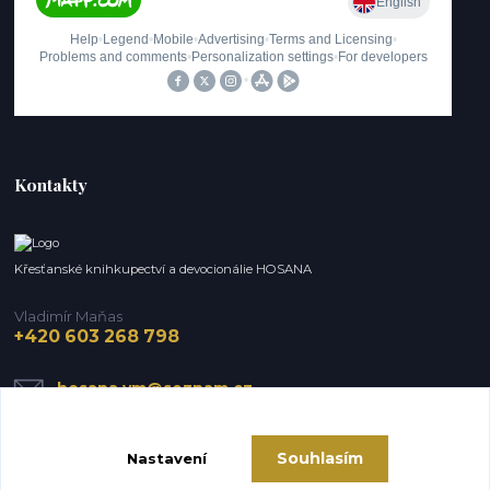
Kontakty
Křesťanské knihkupectví a devocionálie HOSANA
Vladimír Maňas
+420 603 268 798
hosana.vm@seznam.cz
Souhlasím
Nastavení