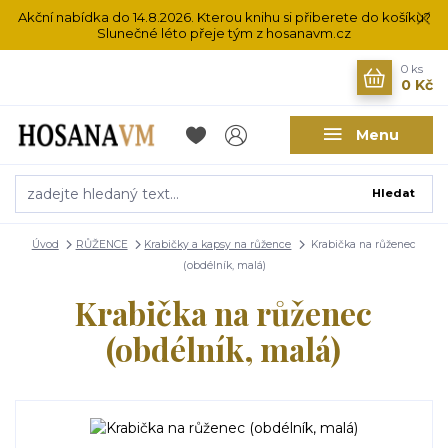
Akční nabídka do 14.8.2026. Kterou knihu si přiberete do košíku?
Slunečné léto přeje tým z hosanavm.cz
0
ks
0 Kč
Menu
Hledat
Úvod
RŮŽENCE
Krabičky a kapsy na růžence
Krabička na růženec
(obdélník, malá)
Krabička na růženec
(obdélník, malá)