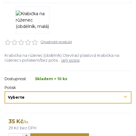
Ohodnotit produkt
Krabička na růženec (obdélník) Otevírací plastová krabička na
růženec s potiskem/bez potis...
celý popis
Dostupnost
Skladem > 10 ks
Potisk
35 Kč
/
ks
29 Kč
bez DPH