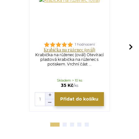
1 hodnocení
Krabička na růženec (ovál)
Krabička
Krabička na růženec (ovál) Otevírací
Krabička na 
plastová krabička na růženec s
plastová 
potiskem. Vrchní část ...
potisk
Skladem > 10 ks
S
35 Kč
/
ks
Přidat do košíku
Zv