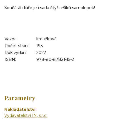
Součástí diáře je i sada čtyř aršíků samolepek!
Vazba:
kroužková
Počet stran:
193
Rok vydání:
2022
ISBN:
978-80-87821-15-2
Parametry
Nakladatelství
Vydavatelství IN, s.r.o.