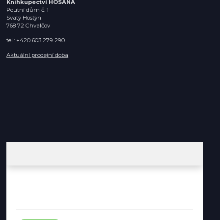
Knihkupectví HOSANA
Poutní dům č. 1
Svatý Hostýn
768 72 Chvalčov
tel.: +420 603 279 290
Aktuální prodejní doba