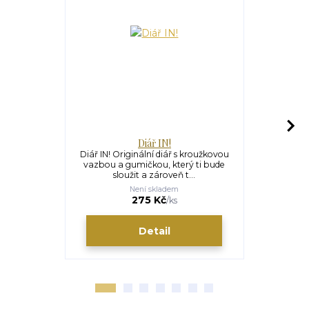
Diář IN!
IN
Diář IN! Originální diář s kroužkovou
INspirativní
vazbou a gumičkou, který ti bude
se nám vy
sloužit a zároveň t...
celým 
Není skladem
275 Kč
/
ks
Detail