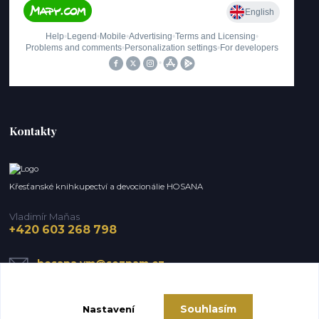
Kontakty
Křesťanské knihkupectví a devocionálie HOSANA
Vladimír Maňas
+420 603 268 798
hosana.vm@seznam.cz
Souhlasím
Nastavení