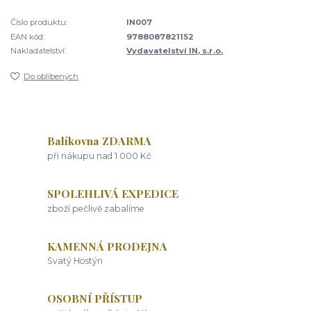
Číslo produktu:
IN007
EAN kód:
9788087821152
Nakladatelství:
Vydavatelství IN, s.r.o.
Do oblíbených
Balíkovna ZDARMA
při nákupu nad 1 000 Kč
SPOLEHLIVÁ EXPEDICE
zboží pečlivě zabalíme
KAMENNÁ PRODEJNA
Svatý Hostýn
OSOBNÍ PŘÍSTUP