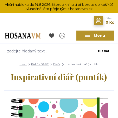
Akční nabídka do 14.8.2026. Kterou knihu si přiberete do košíku?
Slunečné léto přeje tým z hosanavm.cz
0
ks
0 Kč
Menu
Hledat
Úvod
KALENDÁŘE
Diáře
Inspirativní diář (puntík)
Inspirativní diář (puntík)