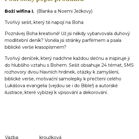
Boží wifina I.
(Blanka a Noemi Ježkovy)
Tvořívý sešit, který tě napojí na Boha
Poznávej Boha kreativně! Už jsi někdy vybarvovala duhový
modlitební deník? Voněla jsi stránky parfémem a psala
biblické verše krasopísmem?
Tvořivý deníček, který nadchne každou slečnu a inspiruje ji
do hlubšího vztahu s Bohem. Sešit obsahuje 24 témat, SMS
rozhovory dvou hlavních hrdinek, otázky k zamyšlení,
biblické verše, motivační samolepky k přečtení celého
Lukášova evangelia (vejdou se i do Bible!) a autorské
ilustrace, které vybízejí k vpisování a dekorování.
Vazba:
kroužková