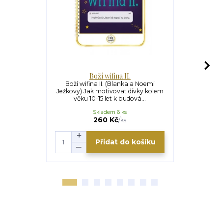
Boží wifina II.
Boží wifina II. (Blanka a Noemi
Diář IN! Ori
Ježkovy) Jak motivovat dívky kolem
vazbou a g
věku 10-15 let k budová...
slou
Skladem 6 ks
260 Kč
/
ks
Přidat do košíku