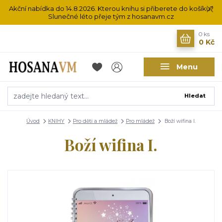
Akční nabídka do 14.8.2026. Kterou knihu si přiberete do košíku?
Slunečné léto přeje tým z hosanavm.cz
0
ks
0 Kč
Menu
Hledat
Úvod
KNIHY
Pro děti a mládež
Pro mládež
Boží wifina I.
Boží wifina I.