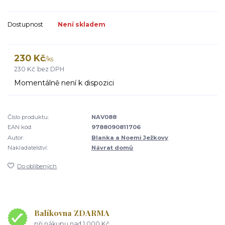
Dostupnost
Není skladem
230 Kč
/
ks
230 Kč
bez DPH
Momentálně není k dispozici
Číslo produktu:
NAV088
EAN kód:
9788090811706
Autor:
Blanka a Noemi Ježkovy
Nakladatelství:
Návrat domů
Do oblíbených
Balíkovna ZDARMA
při nákupu nad 1 000 Kč