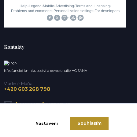
Kontakty
Křesťanské knihkupectví a devocionálie HOSANA
Vladimír Maňas
+420 603 268 798
hosana.vm@seznam.cz
Souhlasím
Nastavení