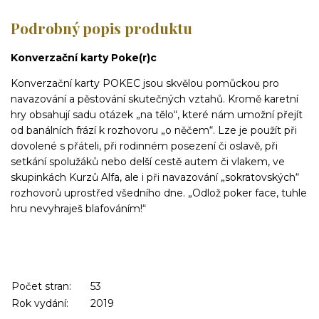
Podrobný popis produktu
Konverzační karty Poke(r)c
Konverzační karty POKEC jsou skvělou pomůckou pro
navazování a pěstování skutečných vztahů. Kromě karetní
hry obsahují sadu otázek „na tělo“, které nám umožní přejít
od banálních frází k rozhovoru „o něčem“. Lze je použít při
dovolené s přáteli, při rodinném posezení či oslavě, při
setkání spolužáků nebo delší cestě autem či vlakem, ve
skupinkách Kurzů Alfa, ale i při navazování „sokratovských“
rozhovorů uprostřed všedního dne. „Odlož poker face, tuhle
hru nevyhraješ blafováním!“
Počet stran:
53
Rok vydání:
2019