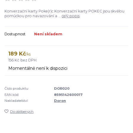
Konverzační karty Poke(r)c Konverzační karty POKEC jsou skvělou
pomůckou pro navazování a ...
celý popis
Dostupnost
Není skladem
189 Kč
/
ks
156 Kč
bez DPH
Momentálně není k dispozici
Číslo produktu:
DOR020
EAN kód:
8595142600017
Nakladatelství:
Doron
Do oblíbených