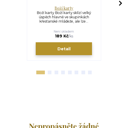
Boží karty
Ma
Boží karty Boží karty sklízí velký
Manželské ka
úspěch hlavně ve skupinkách
vynikající 
křesťanské mládeže, ale lze...
manž
Není skladem
189 Kč
/
ks
Detail
Nepropásněte žádné