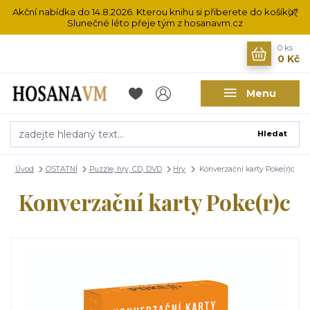
Akční nabídka do 14.8.2026. Kterou knihu si přiberete do košíku?
Slunečné léto přeje tým z hosanavm.cz
0
ks
0 Kč
Menu
Hledat
Úvod
OSTATNÍ
Puzzle, hry, CD, DVD
Hry
Konverzační karty Poke(r)c
Konverzační karty Poke(r)c