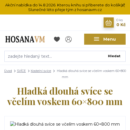
Akční nabídka do 14.8.2026. Kterou knihu si přiberete do košíku?
Slunečné léto přeje tým z hosanavm.cz
0
ks
0 Kč
Menu
Hledat
Úvod
SVÍCE
Kostelní svíce
Hladká dlouhá svíce se včelím voskem 60×800
mm
Hladká dlouhá svíce se
včelím voskem 60×800 mm