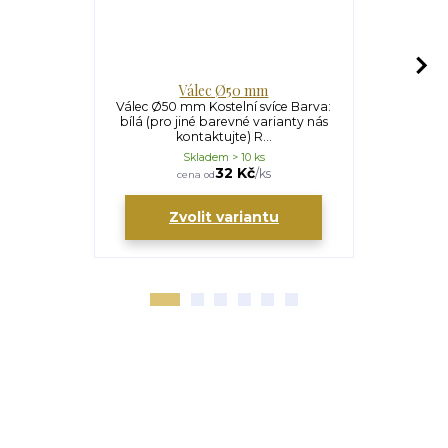
Válec Ø50 mm
V
Válec Ø50 mm Kostelní svíce Barva:
Válec Ø60 m
bílá (pro jiné barevné varianty nás
bílá (pro j
kontaktujte) R...
ko
Skladem > 10 ks
S
32 Kč
/
ks
cena od
ce
Zvolit variantu
Zv