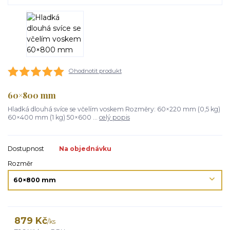
Ohodnotit produkt
60×800 mm
Hladká dlouhá svíce se včelím voskem Rozměry: 60×220 mm (0,5 kg)
60×400 mm (1 kg) 50×600 ...
celý popis
Dostupnost
Na objednávku
Rozměr
879 Kč
/
ks