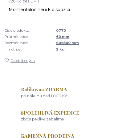
726 Kč
bez DPH
Momentálně není k dispozici
Číslo produktu:
0770
Průměr svíce:
60 mm
Rozměr svíce:
60×800 mm
Hmotnost:
2 kg
Do oblíbených
Balíkovna ZDARMA
při nákupu nad 1 000 Kč
SPOLEHLIVÁ EXPEDICE
zboží pečlivě zabalíme
KAMENNÁ PRODEJNA