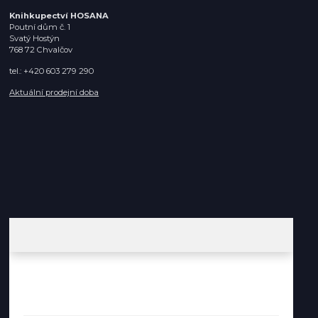
Knihkupectví HOSANA
Poutní dům č. 1
Svatý Hostýn
768 72 Chvalčov
tel.: +420 603 279 290
Aktuální prodejní doba