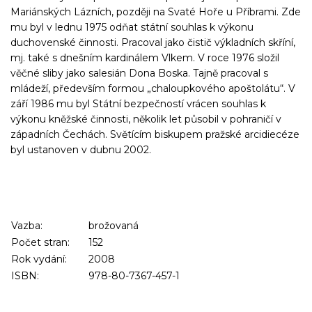
Mariánských Lázních, později na Svaté Hoře u Příbrami. Zde
mu byl v lednu 1975 odňat státní souhlas k výkonu
duchovenské činnosti. Pracoval jako čistič výkladních skříní,
mj. také s dnešním kardinálem Vlkem. V roce 1976 složil
věčné sliby jako salesián Dona Boska. Tajně pracoval s
mládeží, především formou „chaloupkového apoštolátu“. V
září 1986 mu byl Státní bezpečností vrácen souhlas k
výkonu kněžské činnosti, několik let působil v pohraničí v
západních Čechách. Světícím biskupem pražské arcidiecéze
byl ustanoven v dubnu 2002.
Vazba:
brožovaná
Počet stran:
152
Rok vydání:
2008
ISBN:
978-80-7367-457-1