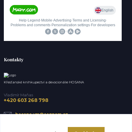
Kontakty
Křesťanské knihkupectví a devocionálie HOSANA
Vladimír Maňas
+420 603 268 798
hosana.vm@seznam.cz