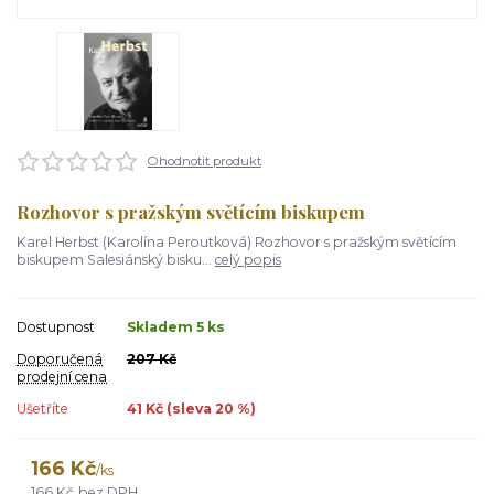
Ohodnotit produkt
Rozhovor s pražským světícím biskupem
Karel Herbst (Karolína Peroutková) Rozhovor s pražským světícím
biskupem Salesiánský bisku...
celý popis
Dostupnost
Skladem 5 ks
Doporučená
207 Kč
prodejní cena
Ušetříte
41 Kč (sleva
20
%)
166 Kč
/
ks
166 Kč
bez DPH