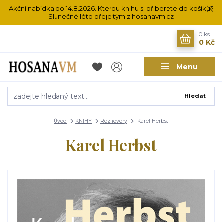
Akční nabídka do 14.8.2026. Kterou knihu si přiberete do košíku?
Slunečné léto přeje tým z hosanavm.cz
0
ks
0 Kč
Menu
Hledat
Úvod
KNIHY
Rozhovory
Karel Herbst
Karel Herbst