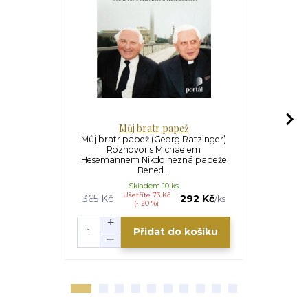
Můj bratr papež
Zpově
Můj bratr papež (Georg Ratzinger)
Zpověď t
Rozhovor s Michaelem
Konzal)Ro
Hesemannem Nikdo nezná papeže
FliedrNefor
Bened...
Skladem 10 ks
Ušetříte 73 Kč
U
365 Kč
292 Kč
149 Kč
/
ks
(- 20 %)
Přidat do košíku