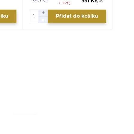
390 Kč
331 Kč
179 K
/
ks
(- 15 %)
šíku
Přidat do košíku