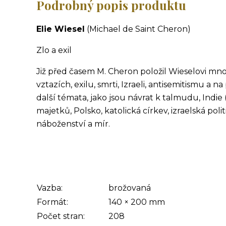
Podrobný popis produktu
Elie Wiesel
(Michael de Saint Cheron)
Zlo a exil
Již před časem M. Cheron položil Wieselovi množ
vztazích, exilu, smrti, Izraeli, antisemitismu a
další témata, jako jsou návrat k talmudu, Indie 
majetků, Polsko, katolická církev, izraelská pol
náboženství a mír.
Vazba:
brožovaná
Formát:
140
×
200
mm
Počet stran:
208