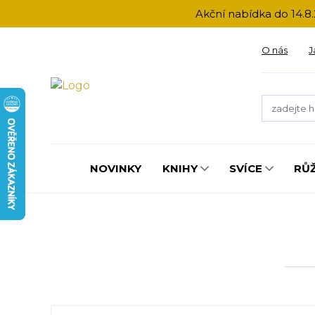
Akční nabídka do 14.8.
O nás
J
NOVINKY
KNIHY
SVÍCE
RŮ