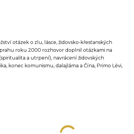
ství otázek o zlu, lásce, židovsko-křesťanských
 na prahu roku 2000 rozhovor doplnil otázkami na
(spiritualita a utrpení), navrácení židovských
itika, konec komunismu, dalajláma a Čína, Primo Lévi,