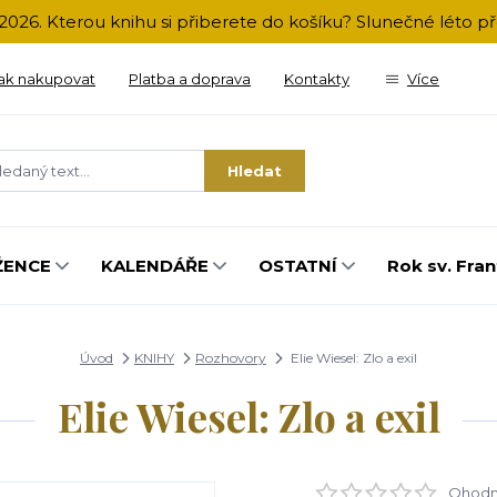
2026. Kterou knihu si přiberete do košíku? Slunečné léto 
ak nakupovat
Platba a doprava
Kontakty
Více
Hledat
ŽENCE
KALENDÁŘE
OSTATNÍ
Rok sv. Fran
Úvod
KNIHY
Rozhovory
Elie Wiesel: Zlo a exil
Elie Wiesel: Zlo a exil
Ohodno