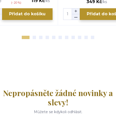
č
119 Kč
/
ks
349 Kč
/
ks
(- 20 %)
Přidat do košíku
Přidat do ko
Nepropásněte žádné novinky a
slevy!
Můžete se kdykoli odhlásit.