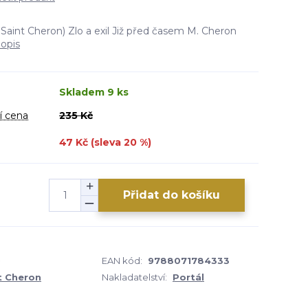
 Saint Cheron) Zlo a exil Již před časem M. Cheron
popis
Skladem 9 ks
í cena
235 Kč
47 Kč (sleva
20
%)
Přidat do košíku
9
EAN kód:
9788071784333
t Cheron
Nakladatelství:
Portál