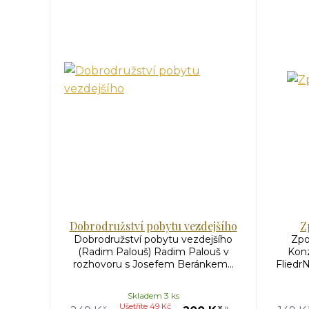
Dobrodružství pobytu vezdejšího
Z
Dobrodružství pobytu vezdejšího
Zpo
(Radim Palouš) Radim Palouš v
Konz
rozhovoru s Josefem Beránkem...
Fliedr
Skladem 3 ks
Ušetříte 49 Kč