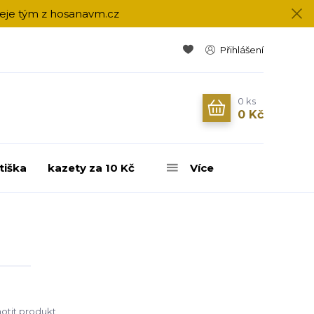
přeje tým z hosanavm.cz
Přihlášení
0
ks
0 Kč
tiška
kazety za 10 Kč
Více
tit produkt