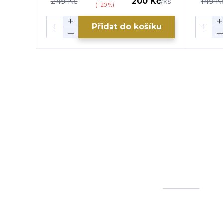
249 Kč
200 Kč
149 K
/
ks
(- 20 %)
Přidat do košíku