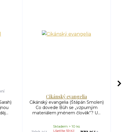
ení
Cikánský evangelia
Sarah)
Cikánský evangelia (Štěpán Smolen)
Ces
jnou
Co dovede Bůh se „vzpurným
Dolež
ěj...
materiálem jménem člověk“? U...
setk
Skladem > 10 ks
Ušetříte 59 Kč