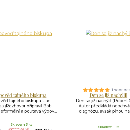
1 hodnoc
pověď tajného biskupa
Den se již nachýlil
věď tajného biskupa (Jan
Den se již nachýlil (Robert 
al)Rozhovor připravil Bob
Autor předkládá neochvě
Neformální a poutavá výpov...
diagnózu, avšak plnou nad
Skladem 3 ks
Skladem 1 ks
Ušetříte 30 Kč