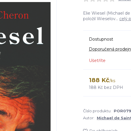
Elie Wiesel (Michael de
položil Wieselov...
celý 
Dostupnost
Doporučená prodejn
Ušetříte
188 Kč
/
ks
188 Kč
bez DPH
Číslo produktu:
POR07
Autor:
Michael de Sain
Do oblíbených