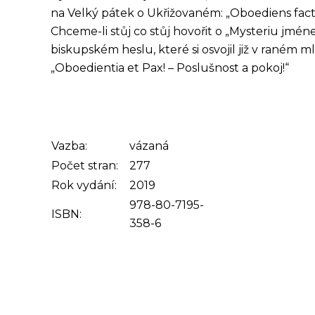
na Velký pátek o Ukřižovaném: „Oboediens factus 
Chceme-li stůj co stůj hovořit o „Mysteriu jmén
biskupském heslu, které si osvojil již v raném ml
„Oboedientia et Pax! – Poslušnost a pokoj!“
Vazba:
vázaná
Počet stran:
277
Rok vydání:
2019
978-80-7195-
ISBN:
358-6