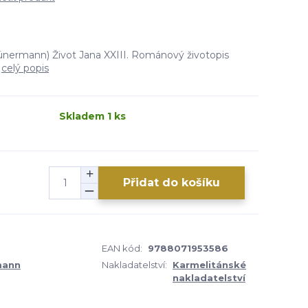
ünermann) Život Jana XXIII. Románový životopis
.
celý popis
Skladem 1 ks
Přidat do košíku
EAN kód:
9788071953586
mann
Nakladatelství:
Karmelitánské
nakladatelství