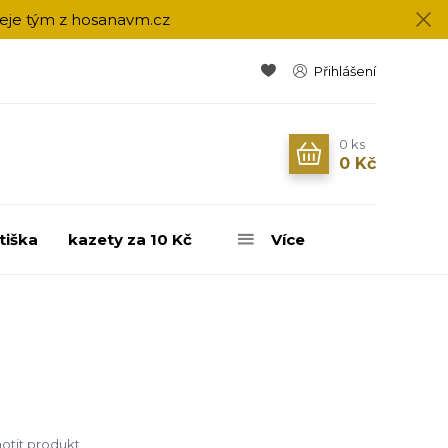
přeje tým z hosanavm.cz
Přihlášení
0
ks
0 Kč
tiška
kazety za 10 Kč
Více
tit produkt