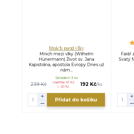
Mnich mezi vlky
Mnich mezi vlky (Wilhelm
Farář
Hünermann) Život sv. Jana
Svatý f
Kapistrána, apoštola Evropy Dnes už
nám...
Skladem 3 ks
Ušetříte 47 Kč
239 Kč
192 Kč
/
ks
(- 20 %)
Přidat do košíku