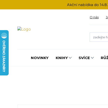
Akční nabídka do 14.8.
O nás
J
NOVINKY
KNIHY
SVÍCE
RŮ