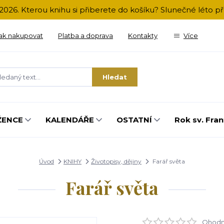
2026. Kterou knihu si přiberete do košíku? Slunečné léto 
ak nakupovat
Platba a doprava
Kontakty
Více
Hledat
ŽENCE
KALENDÁŘE
OSTATNÍ
Rok sv. Fran
Úvod
KNIHY
Životopisy, dějiny
Farář světa
Farář světa
Ohodno