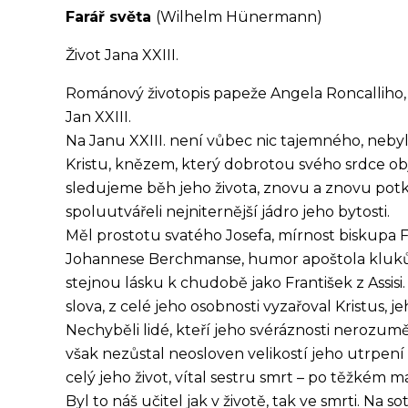
Farář světa
(Wilhelm Hünermann)
Život Jana XXIII.
Románový životopis papeže Angela Roncalliho, 
Jan XXIII.
Na Janu XXIII. není vůbec nic tajemného, neb
Kristu, knězem, který dobrotou svého srdce ob
sledujeme běh jeho života, znovu a znovu
potk
spoluutvářeli nejniternější jádro jeho bytosti.
Měl prostotu svatého Josefa, mírnost biskupa F
Johannese Berchmanse, humor apoštola kluků Fi
stejnou lásku k chudobě jako František z Assisi
slova, z celé jeho osobnosti vyzařoval Kristus, je
Nechyběli lidé, kteří jeho svéráznosti nerozuměl
však nezůstal neosloven velikostí jeho utrpení 
celý jeho život, vítal sestru smrt – po těžkém m
Byl to náš učitel jak v životě, tak ve smrti. Na s