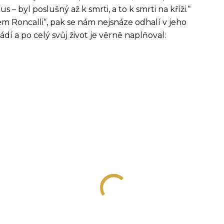
– byl poslušný až k smrti, a to k smrti na kříži.“
em Roncalli“, pak se nám nejsnáze odhalí v jeho
ádí a po celý svůj život je věrně naplňoval: