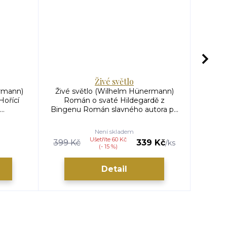
Živé světlo
rmann)
Živé světlo (Wilhelm Hünermann)
I 
Hořící
Román o svaté Hildegardě z
Hünerm
..
Bingenu Román slavného autora p...
S
Není skladem
Ušetříte 60 Kč
399 Kč
339 Kč
/
ks
(- 15 %)
Detail