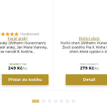
1 hodnocení
Farář arský
Hořící oheň
 arský (Wilhelm Hünermann)
Hořící oheň (Wilhelm Hüne
arář arský, Jan Maria Vianney,
Život svatého Pia X. Kniha 
se narodil 8. května...
oheň, která vypráví o ži.
Skladem 1 ks
Není skladem
249 Kč
279 Kč
/
ks
/
ks
Přidat do košíku
Detail