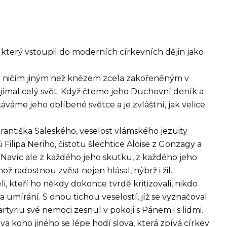
který vstoupil do moderních církevních dějin jako
yl ničím jiným než knězem zcela zakořeněným v
jímal celý svět. Když čteme jeho Duchovní deník a
áváme jeho oblíbené světce a je zvláštní, jak velice
rantiška Saleského, veselost vlámského jezuity
lipa Neriho, čistotu šlechtice Aloise z Gonzagy a
. Navíc ale z každého jeho skutku, z každého jeho
hož radostnou zvěst nejen hlásal, nýbrž i žil.
i, kteří ho někdy dokonce tvrdě kritizovali, nikdo
a umírání. S onou tichou veselostí, jíž se vyznačoval
artyriu své nemoci zesnul v pokoji s Pánem i s lidmi.
otva koho jiného se lépe hodí slova, která zpívá církev