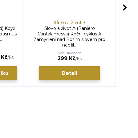
Slovo a život A
d) Když
Slovo a život A (Raniero
atismus
Cantalamessa) Roční cyklus A
Can
.
Zamyšlení nad Božím slovem pro
Zamyš
neděl...
Není skladem
 Kč
/
ks
299 Kč
/
ks
šíku
Detail