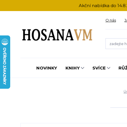
Akční nabídka do 14.8.
O nás
J
NOVINKY
KNIHY
SVÍCE
RŮ
Ú