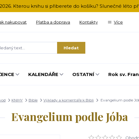
2026. Kterou knihu si přiberete do košíku? Slunečné léto 
ak nakupovat
Platba a doprava
Kontakty
Více
Hledat
ŽENCE
KALENDÁŘE
OSTATNÍ
Rok sv. Fran
vod
KNIHY
Bible
Výklady a komentáře k Bibli
Evangelium podle Jó
Evangelium podle Jóba
Ohodno