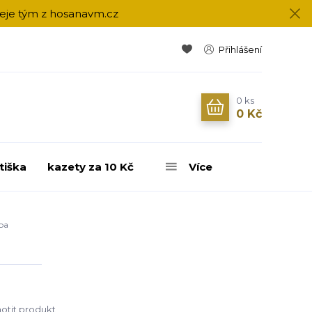
přeje tým z hosanavm.cz
Přihlášení
0
ks
0 Kč
tiška
kazety za 10 Kč
Více
ba
tit produkt