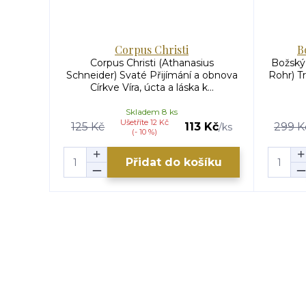
Corpus Christi
B
Corpus Christi (Athanasius
Božský 
Schneider) Svaté Přijímání a obnova
Rohr) T
Církve Víra, úcta a láska k...
Skladem 8 ks
Ušetříte 12 Kč
125 Kč
113 Kč
299 K
/
ks
(- 10 %)
Přidat do košíku