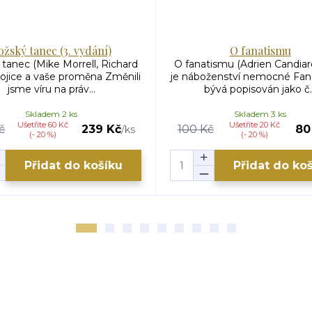
ožský tanec (3. vydání)
O fanatismu
tanec (Mike Morrell, Richard
O fanatismu (Adrien Candiar
rojice a vaše proměna Změnili
je náboženství nemocné Fan
jsme víru na práv...
bývá popisován jako č..
Skladem 2 ks
Skladem 3 ks
Ušetříte 60 Kč
Ušetříte 20 Kč
č
239 Kč
100 Kč
80
/
ks
(- 20 %)
(- 20 %)
Přidat do košíku
Přidat do ko