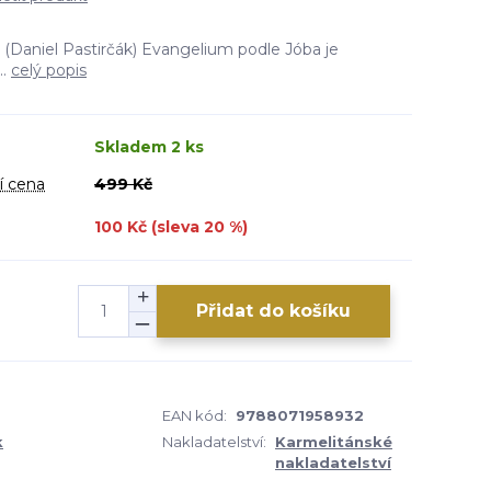
(Daniel Pastirčák) Evangelium podle Jóba je
..
celý popis
Skladem 2 ks
í cena
499 Kč
100 Kč (sleva
20
%)
Přidat do košíku
EAN kód:
9788071958932
k
Nakladatelství:
Karmelitánské
nakladatelství