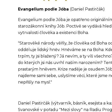
Evangelium podle Jóba
(Daniel Pastirčák)
Evangelium podle Jóba je opatřeno originálním
starozákonní knihy Jób. Poctivě se vydává hle
vytrvalosti člověka a existenci Boha.
"Starověké národy věřily, že člověka od Boha 
odděluje lidský hněv. Hněváme se na Boha: Kde jsi
trpím, ty jsi blažený? Já nevím, a ty víš všech
do kterých jsi nás uvrhl naším narozením? Ten
prastarým hněvem. Krize naděje je osudem Jó
najdeme sami sebe, uslyšíme věci, které jsme ne
nepřišly na mysl."
Daniel Pastirčák (výtvarník, básník, esejista a 
Svanovské v pořadu "Mezi slovy" na Radiu Prog