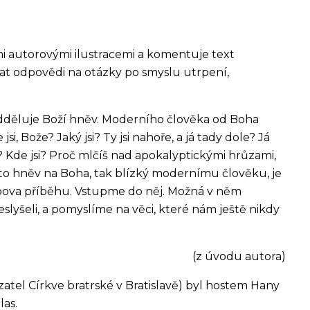
i autorovými ilustracemi a komentuje text
dat odpovědi na otázky po smyslu utrpení,
odděluje Boží hněv. Moderního člověka od Boha
, Bože? Jaký jsi? Ty jsi nahoře, a já tady dole? Já
no? Kde jsi? Proč mlčíš nad apokalyptickým
i hrůzami,
to hněv na Boha, tak blízký modernímu člověku, je
bova příběhu. Vstupme do něj. Možná v něm
slyšeli, a pomyslíme na věci, které nám ještě nikdy
(z úvodu autora)
kazatel Církve bratrské v Bratislavě) byl hostem Hany
las.