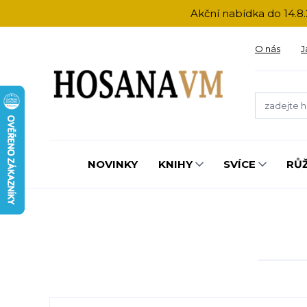
Akční nabídka do 14.8.
O nás
J
NOVINKY
KNIHY
SVÍCE
RŮ