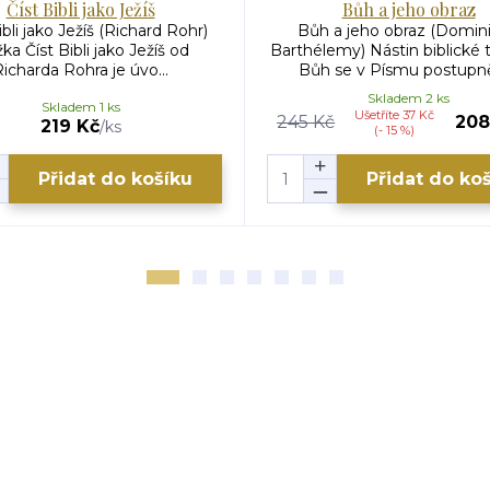
Číst Bibli jako Ježíš
Bůh a jeho obraz
ibli jako Ježíš (Richard Rohr)
Bůh a jeho obraz (Domin
ka Číst Bibli jako Ježíš od
Barthélemy) Nástin biblické 
icharda Rohra je úvo...
Bůh se v Písmu postupně 
Skladem 2 ks
Skladem 1 ks
Ušetříte 37 Kč
245 Kč
208
219 Kč
/
ks
(- 15 %)
Přidat do košíku
Přidat do ko