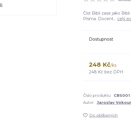
Číst Bibli zase jako Bib
Písma. Docent...
celý p
Dostupnost
248 Kč
/
ks
248 Kč
bez DPH
Číslo produktu:
CBS001
Autor:
Jaroslav Vokou
Do oblíbených