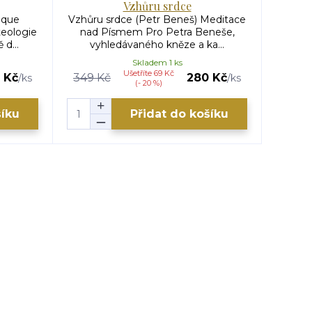
Vzhůru srdce
ique
Vzhůru srdce (Petr Beneš) Meditace
Žalmy 
teologie
nad Písmem Pro Petra Beneše,
Ža
d...
vyhledávaného kněze a ka...
bá
Skladem 1 ks
Ušetříte 69 Kč
 Kč
349 Kč
280 Kč
/
ks
/
ks
(- 20 %)
šíku
Přidat do košíku