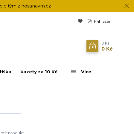
přeje tým z hosanavm.cz
Přihlášení
0
ks
0 Kč
tiška
kazety za 10 Kč
Více
tit produkt