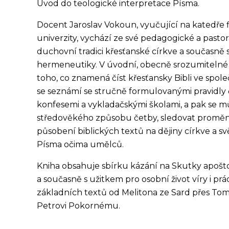
Úvod do teologické interpretace Písma.
Docent Jaroslav Vokoun, vyučující na katedře fi
univerzity, vychází ze své pedagogické a pastora
duchovní tradici křesťanské církve a současně
hermeneutiky.
V úvodní, obecně srozumitelné 
toho, co znamená číst křesťansky Bibli ve spol
se seznámí se stručně formulovanými pravidly 
konfesemi a vykladačskými školami, a pak se mů
středověkého způsobu četby, sledovat proměny
působení biblických textů na dějiny církve a 
Písma očima umělců.
Kniha obsahuje sbírku kázání na Skutky apošto
a současně s užitkem pro osobní život víry i prá
základních textů od Melitona ze Sard přes Tom
Petrovi Pokornému.