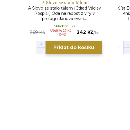
A Slovo se stalo tělem
A Slovo se stalo tělem (Ctirad Václav
Číst B
Pospíšil) Óda na radost z víry v
Kníž
prologu Janova evan...
R
Skladem 1 ks
Ušetříte 27 Kč
269 Kč
242 Kč
/
ks
(- 10 %)
Přidat do košíku