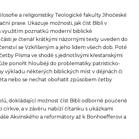
losofie a religionistiky Teologické fakulty Jihočeské
ční praxe. Ukazuje možnosti, jak číst Bibli v
 s využitím poznatků moderní biblické
části je čtenář krátkými názornými texty uveden do
ečenství se Vzkříšeným a jeho lidem všech dob. Poté
četby Písma ve shodě s jednotlivými křesťanskými
že ponořit hlouběji do problematiky patristicko-
 výkladu některých biblických míst v dějinách či
světa nebo se nechat obohatit způsobem četby
lů, dokládající možnost číst Bibli odborně poučeně
ci církve, a v závěru nabízí čítanku s ukázkami
áše Akvinského a reformátory až k Bonhoefferovi a