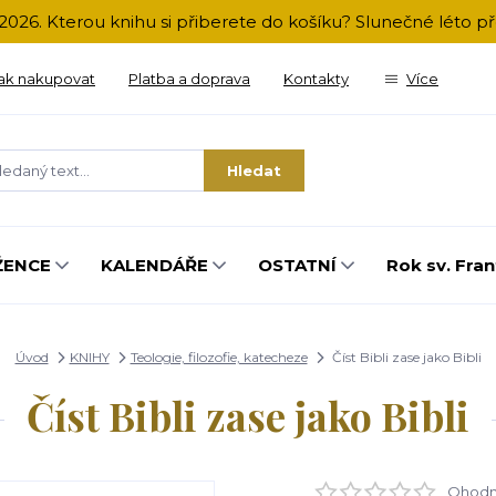
2026. Kterou knihu si přiberete do košíku? Slunečné léto 
ak nakupovat
Platba a doprava
Kontakty
Více
Hledat
ŽENCE
KALENDÁŘE
OSTATNÍ
Rok sv. Fran
Úvod
KNIHY
Teologie, filozofie, katecheze
Číst Bibli zase jako Bibli
Číst Bibli zase jako Bibli
Ohodno