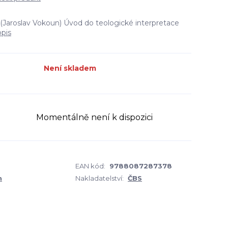
li (Jaroslav Vokoun) Úvod do teologické interpretace
opis
Není skladem
Momentálně není k dispozici
EAN kód:
9788087287378
n
Nakladatelství:
ČBS