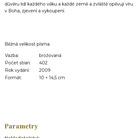
důvěru lidí každého věku a každé země a zvláště opěvují víru
v Boha, zjevení a vykoupení.
Běžná velikost písma.
Vazba:
brožovaná
Počet stran:
402
Rok vydání:
2009
Formát:
10 × 14,5 cm
Parametry