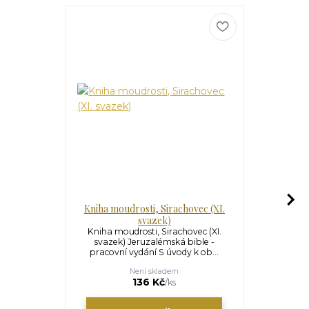
Kniha moudrosti, Sirachovec (XI.
Iza
svazek)
Izaiáš (XI
bible - pr
Kniha moudrosti, Sirachovec (XI.
úvodem
svazek) Jeruzalémská bible -
pracovní vydání S úvody k ob...
Není skladem
U
150 Kč
136 Kč
/
ks