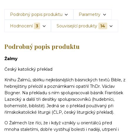
Podrobný popis produktu
Parametry
Hodnocení
3
Související produkty
14
Podrobný popis produktu
Žalmy
Český katolický překlad
Knihu Žalmů, sbírku nejkrásnějších básnických textů Bible, z
hebrejštiny přeložil a poznámkami opatřil ThDr. Václav
Bogner. Na překladu s ním spolupracovali básník František
Lazecký a další tři desítky spolupracovníků (hudebníci,
bohemisté, biblisté). Jedná se o překlad používaný při
římskokatolické liturgii (ČLP, český liturgický překlad).
O Žalmech lze říci, že i když vznikly u orientálců před
mnoha staletími, dobře vystihují bolesti
i naději, utrpení i