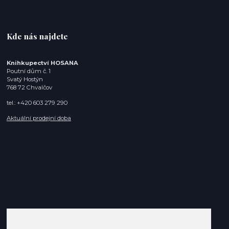
Kde nás najdete
Knihkupectví HOSANA
Poutní dům č. 1
Svatý Hostýn
768 72 Chvalčov
tel.: +420 603 279 290
Aktuální prodejní doba