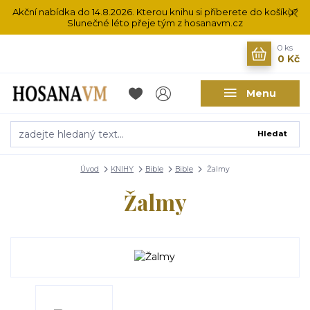
Akční nabídka do 14.8.2026. Kterou knihu si přiberete do košíku?
Slunečné léto přeje tým z hosanavm.cz
0
ks
0 Kč
Menu
Hledat
Úvod
KNIHY
Bible
Bible
Žalmy
Žalmy