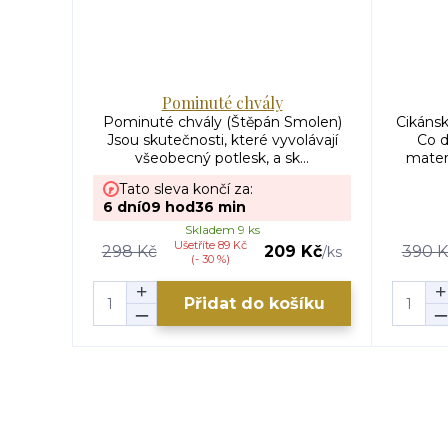
Pominuté chvály
Pominuté chvály (Štěpán Smolen)
Cikánsk
Jsou skutečnosti, které vyvolávají
Co 
všeobecný potlesk, a sk...
mater
Tato sleva končí za:
6
dní
09
hod
36
min
Skladem 9 ks
Ušetříte 89 Kč
298 Kč
209 Kč
390 K
/
ks
(- 30 %)
Přidat do košíku