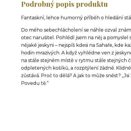
Podrobný popis produktu
Fantaskní, lehce humorný příběh o hledání stál
Do mého sebechlácholení se náhle ozval známý h
otec narušitel. Pohlédl jsem na něj a pomyslel si
nějaké jeskyni – nejspíš kdesi na Sahaře, kde 
hodin mrazivých. A když vyhlédne ven z jeskyně
na stále stejném místě v rytmu stále stejných či
odpletených košíků, a rozptýlení žádné. Klidně 
zůstává. Proč to dělá? A jak to může snést? „Jsi
Povedu tě.“