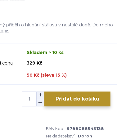
ný příběh o hledání stálosti v nestálé době. Do mého
popis
Skladem > 10 ks
í cena
329 Kč
50 Kč (sleva
15
%)
Přidat do košíku
2
EAN kód:
9788088543138
Nakladatelství:
Doron