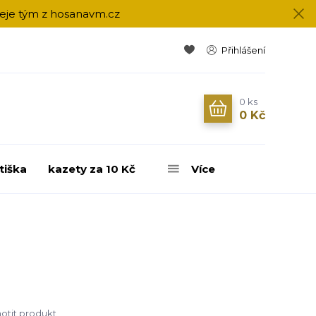
přeje tým z hosanavm.cz
Přihlášení
0
ks
0 Kč
tiška
kazety za 10 Kč
Více
tit produkt