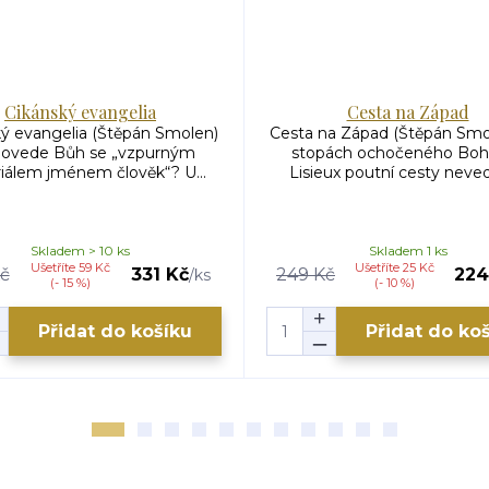
Cikánský evangelia
Cesta na Západ
ý evangelia (Štěpán Smolen)
Cesta na Západ (Štěpán Smo
dovede Bůh se „vzpurným
stopách ochočeného Boh
iálem jménem člověk“? U...
Lisieux poutní cesty neved
Skladem > 10 ks
Skladem 1 ks
Ušetříte 59 Kč
Ušetříte 25 Kč
č
331 Kč
249 Kč
224
/
ks
(- 15 %)
(- 10 %)
Přidat do košíku
Přidat do ko