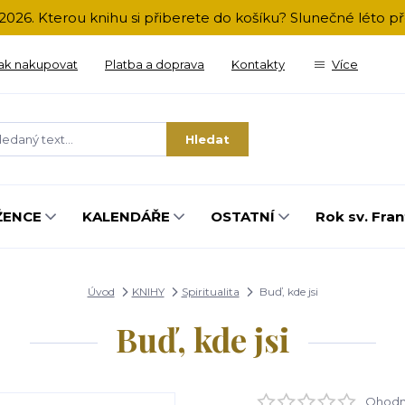
2026. Kterou knihu si přiberete do košíku? Slunečné léto 
ak nakupovat
Platba a doprava
Kontakty
Více
Hledat
ŽENCE
KALENDÁŘE
OSTATNÍ
Rok sv. Fran
Úvod
KNIHY
Spiritualita
Buď, kde jsi
Buď, kde jsi
Ohodno