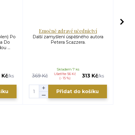
Emočně zdravé učednictví
len) Po
Další zamyšlení úspěšného autora
Humo
a Do
Petera Scazzera.
Kla
ou ...
mou
Skladem 7 ks
Ušetříte 56 Kč
 Kč
369 Kč
313 Kč
119 K
/
ks
/
ks
(- 15 %)
šíku
Přidat do košíku