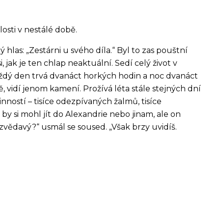
osti v nestálé době.
las: „Zestárni u svého díla.“ Byl to zas pouštní
, jak je ten chlap neaktuální. Sedí celý život v
každý den trvá dvanáct horkých hodin a noc dvanáct
, vidí jenom kamení. Prožívá léta stále stejných dní
nností – tisíce odezpívaných žalmů, tisíce
by si mohl jít do Alexandrie nebo jinam, ale on
 zvědavý?“ usmál se soused. „Však brzy uvidíš.