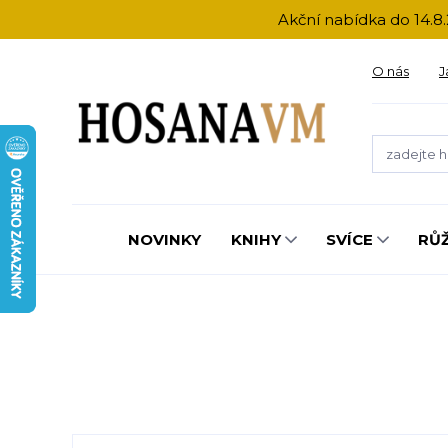
Akční nabídka do 14.8.
O nás
J
NOVINKY
KNIHY
SVÍCE
RŮ