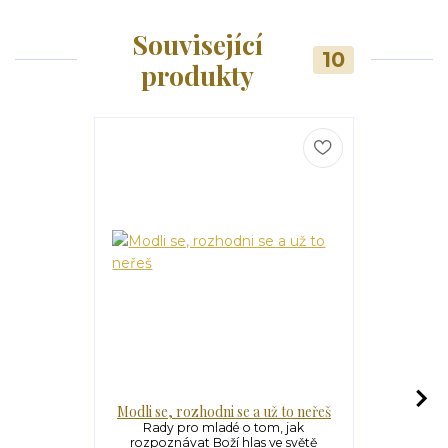
Související
10
produkty
Modli se, rozhodni se a už to neřeš
Ve v
Rady pro mladé o tom, jak
Ve víru Vel
rozpoznávat Boží hlas ve světě
Duchovní 