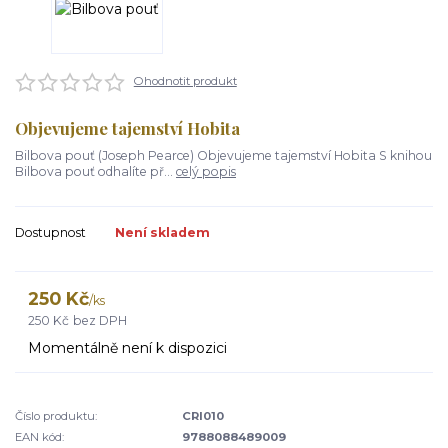
Ohodnotit produkt
Objevujeme tajemství Hobita
Bilbova pouť (Joseph Pearce) Objevujeme tajemství Hobita S knihou
Bilbova pouť odhalíte př...
celý popis
Dostupnost
Není skladem
250 Kč
/
ks
250 Kč
bez DPH
Momentálně není k dispozici
Číslo produktu:
CRI010
EAN kód:
9788088489009