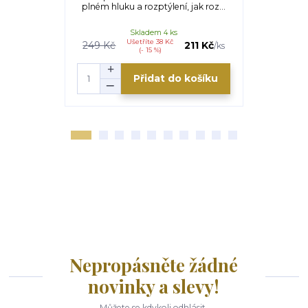
plném hluku a rozptýlení, jak roz...
liter
Skladem 4 ks
Ušetříte 38 Kč
249 Kč
211 Kč
/
ks
(- 15 %)
Přidat do košíku
Nepropásněte žádné
novinky a slevy!
Můžete se kdykoli odhlásit.