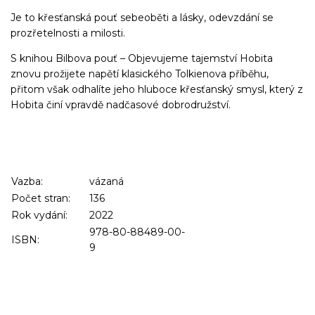
Je to křesťanská pouť sebeoběti a lásky, odevzdání se
prozřetelnosti a milosti.
S knihou Bilbova pouť – Objevujeme tajemství Hobita
znovu prožijete napětí klasického Tolkienova příběhu,
přitom však odhalíte jeho hluboce křesťanský smysl, který z
Hobita činí vpravdě nadčasové dobrodružství.
Vazba:
vázaná
Počet stran:
136
Rok vydání:
2022
978-80-88489-00-
ISBN:
9