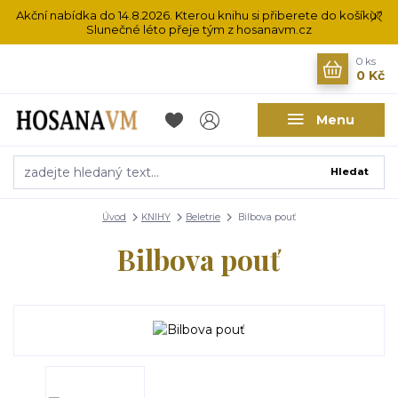
Akční nabídka do 14.8.2026. Kterou knihu si přiberete do košíku?
Slunečné léto přeje tým z hosanavm.cz
0
ks
0 Kč
Menu
Hledat
Úvod
KNIHY
Beletrie
Bilbova pouť
Bilbova pouť