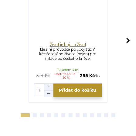
Život je boj... o Život
Zk
Ideální průvodce po „bojištích“
Zkrátka mo
křesťanského života (nejen) pro
Kurz pr
mladé od českého kněze.
příručka
Skladem 4 ks
Ušetříte 64 Kč
U
319 Kč
255 Kč
259 Kč
/
ks
(- 20 %)
Přidat do košíku