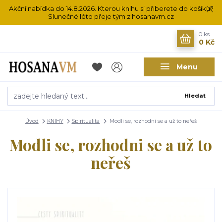
Akční nabídka do 14.8.2026. Kterou knihu si přiberete do košíku?
Slunečné léto přeje tým z hosanavm.cz
0
ks
0 Kč
Menu
Hledat
Úvod
KNIHY
Spiritualita
Modli se, rozhodni se a už to neřeš
Modli se, rozhodni se a už to
neřeš