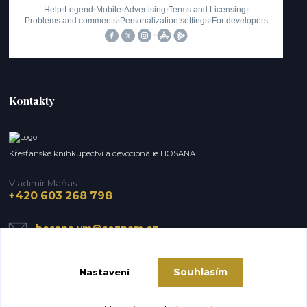
Kontakty
Křesťanské knihkupectví a devocionálie HOSANA
Vladimír Maňas
+420 603 268 798
hosana.vm@seznam.cz
Souhlasím
Nastavení