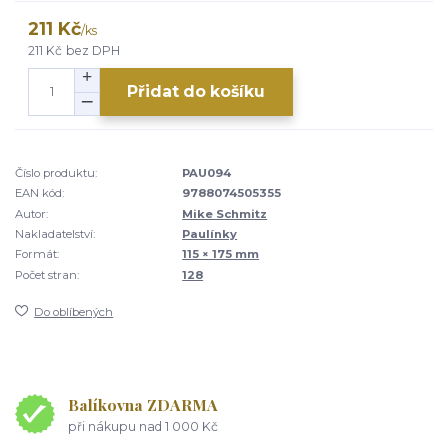
211 Kč
/
ks
211 Kč
bez DPH
Přidat do košíku
Číslo produktu:
PAU094
EAN kód:
9788074505355
Autor:
Mike Schmitz
Nakladatelství:
Paulínky
Formát:
115 × 175 mm
Počet stran:
128
Do oblíbených
Balíkovna ZDARMA
při nákupu nad 1 000 Kč