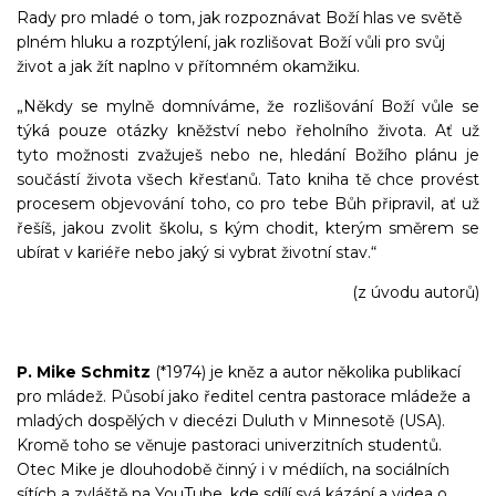
Rady pro mladé o tom, jak rozpoznávat Boží hlas ve světě
plném hluku a rozptýlení, jak rozlišovat Boží vůli pro svůj
život a jak žít naplno v přítomném okamžiku.
„Někdy se mylně domníváme, že rozlišování Boží vůle se
týká pouze otázky kněžství nebo řeholního života. Ať už
tyto možnosti zvažuješ nebo ne, hledání Božího plánu je
součástí života všech křesťanů. Tato kniha tě chce provést
procesem objevování toho, co pro tebe Bůh připravil, ať už
řešíš, jakou zvolit školu, s kým chodit, kterým směrem se
ubírat v kariéře nebo jaký si vybrat životní stav.“
(z úvodu autorů)
P. Mike Schmitz
(*1974) je kněz a autor několika publikací
pro mládež. Působí jako ředitel centra pastorace mládeže a
mladých dospělých v diecézi Duluth v Minnesotě (USA).
Kromě toho se věnuje pastoraci univerzitních studentů.
Otec Mike je dlouhodobě činný i v médiích, na sociálních
sítích a zvláště na YouTube, kde sdílí svá kázání a videa o