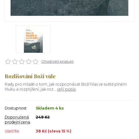
Ohodnotit produkt
Rozlišování Boží vůle
Rady pro mladé o tom, jak rozpoznávat Boží hlas ve světě plném
hluku a rozptýlení, jak roz...
celý popis
Dostupnost
Skladem 4 ks
Doporučená
249 Kč
prodejní cena
Ušetříte
38 Kč (sleva
15
%)