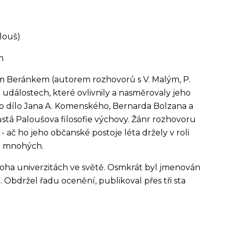
louš)
m
em Beránkem (autorem rozhovorů s V. Malým, P.
 událostech, které ovlivnily a nasměrovaly jeho
u o dílo Jana A. Komenského, Bernarda Bolzana a
stá Paloušova filosofie výchovy. Žánr rozhovoru
ač ho jeho občanské postoje léta držely v roli
m mnohých.
oha univerzitách ve světě. Osmkrát byl jmenován
. Obdržel řadu ocenění, publikoval přes tři sta