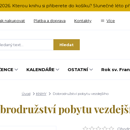
2026. Kterou knihu si přiberete do košíku? Slunečné léto 
ak nakupovat
Platba a doprava
Kontakty
Více
Hledat
ŽENCE
KALENDÁŘE
OSTATNÍ
Rok sv. Fran
Úvod
KNIHY
Dobrodružství pobytu vezdejšího
brodružství pobytu vezdejš
Ohodno