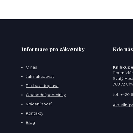
Informace pro zákazníky
Kde nás
O nás
Knihkupe
Poutní dům
Jak nakupovat
Svatý Hos
768 72 Ch
Platba a doprava
tel.: +420
Obchodní podmínky
Vrácení zboží
Aktuální p
Kontakty
Blog