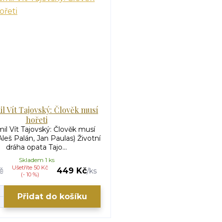
l Vít Tajovský: Člověk musí
hořeti
l Vít Tajovský: Člověk musí
Aleš Palán, Jan Paulas) Životní
dráha opata Tajo...
Skladem 1 ks
Ušetříte 50 Kč
č
449 Kč
/
ks
(- 10 %)
Přidat do košíku