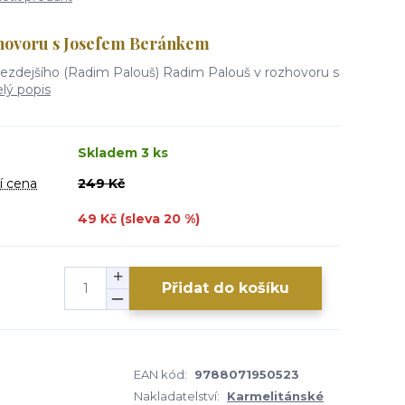
zhovoru s Josefem Beránkem
ezdejšího (Radim Palouš) Radim Palouš v rozhovoru s
elý popis
Skladem 3 ks
í cena
249 Kč
49 Kč (sleva
20
%)
Přidat do košíku
EAN kód:
9788071950523
Nakladatelství:
Karmelitánské