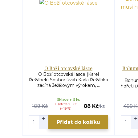
O Boží otcovské lásce
Bohumi
O Boží otcovské lásce (Karel
Řežábek) Soubor úvah Karla Řežábka
Bohumi
začíná Ježíšovým výrokem, ...
hořeti (
Skladem 5 ks
Ušetříte 21 Kč
109 Kč
88 Kč
499 K
/
ks
(- 19 %)
Přidat do košíku