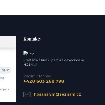
Kontakty
Křesťanské knihkupectví a devocionálie
HOSANA
Vladimír Maňas
+420 603 268 798
hosana.vm@seznam.cz