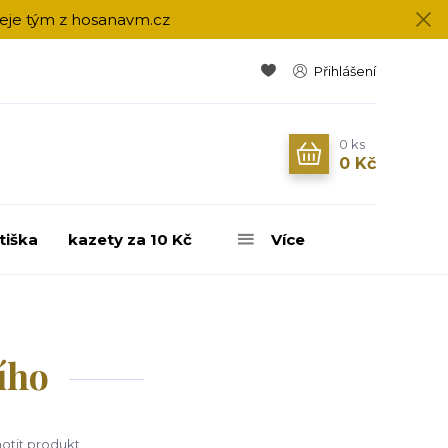
přeje tým z hosanavm.cz
Přihlášení
0
ks
0 Kč
tiška
kazety za 10 Kč
Více
ího
tit produkt