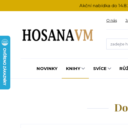
Akční nabídka do 14.8.
O nás
J
NOVINKY
KNIHY
SVÍCE
RŮ
Do