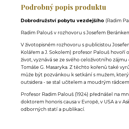
Podrobný popis produktu
Dobrodružství pobytu vezdejšího
(Radim Pa
Radim Palouš v rozhovoru s Josefem Beránke
V životopisném rozhovoru s publicistou Josef
Kolářem a J. Sokolem) profesor Palouš hovoří o
život, vyznává se ze svého celoživotního zájm
Tomáše G. Masaryka. Z těchto kořenů také vyrů
může být pozvánkou k setkání s mužem, který - 
outsidera - se stal učitelem a moudrým rádce
Profesor Radim Palouš (1924) přednášel na mn
doktorem honoris causa v Evropě, v USA a v Asii
odborných statí a publikací.