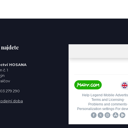
 najdete
ctví HOSANA
 č. 1
týn
valčov
 603 279 290
rodejní doba