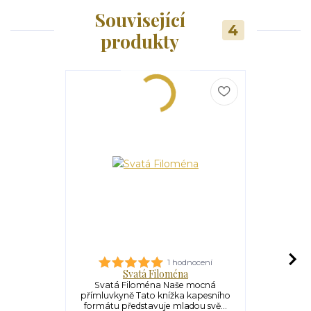
Související
4
produkty
1 hodnocení
Svatá Filoména
Myst
Svatá Filoména Naše mocná
Mystické měs
přímluvkyně Tato knížka kapesního
Marie od Je
formátu představuje mladou svě...
Pan