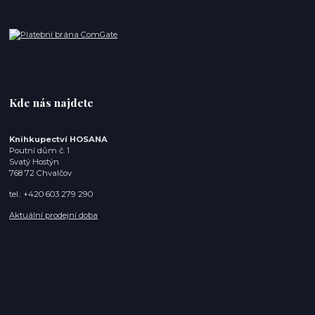
Kde nás najdete
Knihkupectví HOSANA
Poutní dům č. 1
Svatý Hostýn
768 72 Chvalčov
tel.: +420 603 279 290
Aktuální prodejní doba