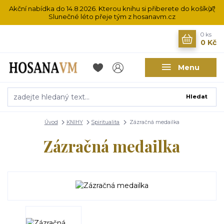
Akční nabídka do 14.8.2026. Kterou knihu si přiberete do košíku?
Slunečné léto přeje tým z hosanavm.cz
0
ks
0 Kč
Menu
Hledat
Úvod
KNIHY
Spiritualita
Zázračná medailka
Zázračná medailka