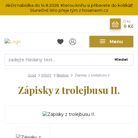
Akční nabídka do 14.8.2026. Kterou knihu si přiberete do košíku?
Slunečné léto přeje tým z hosanavm.cz
0
ks
0 Kč
Menu
Hledat
Úvod
KNIHY
Beletrie
Zápisky z trolejbusu II.
Zápisky z trolejbusu II.