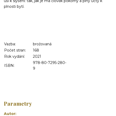
uši k slyšení: tak, jak je má člověk pokorný a plný úcty k
plnosti bytí.
Vazba:
brožovaná
Počet stran:
168
Rok vydání:
2021
978-80-7295-280-
ISBN:
9
Parametry
Autor