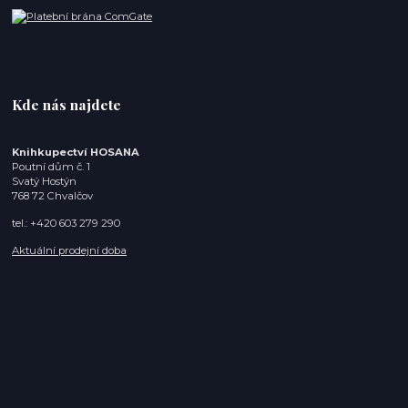
Kde nás najdete
Knihkupectví HOSANA
Poutní dům č. 1
Svatý Hostýn
768 72 Chvalčov
tel.: +420 603 279 290
Aktuální prodejní doba