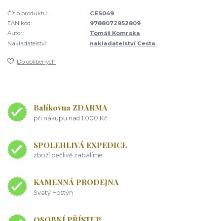
Číslo produktu:
CES049
EAN kód:
9788072952809
Autor:
Tomáš Komrska
Nakladatelství:
nakladatelství Cesta
Do oblíbených
Balíkovna ZDARMA
při nákupu nad 1 000 Kč
SPOLEHLIVÁ EXPEDICE
zboží pečlivě zabalíme
KAMENNÁ PRODEJNA
Svatý Hostýn
OSOBNÍ PŘÍSTUP