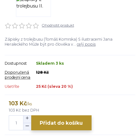
Ohodnotit produkt
Zápisky z trolejbusu (Tomáš Komrska) S ilustracemi Jana
Heraleckého Může být pro člověka v...
celý popis
Dostupnost
Skladem 3 ks
Doporučená
128 Kč
prodejní cena
Ušetříte
25 Kč (sleva
20
%)
103 Kč
/
ks
103 Kč
bez DPH
Přidat do košíku