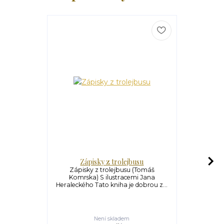
Zápisky z trolejbusu
Po
Zápisky z trolejbusu (Tomáš
Pominuté c
Komrska) S ilustracemi Jana
Jsou skute
Heraleckého Tato kniha je dobrou z...
všeobe
Tato sle
8
dní
08
h
Není skladem
U