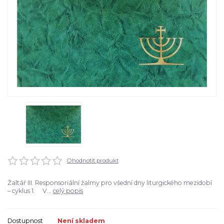
Ohodnotit produkt
Žaltář III. Responsoriální žalmy pro všední dny liturgického mezidobí
– cyklus 1. V...
celý popis
Dostupnost
Není skladem