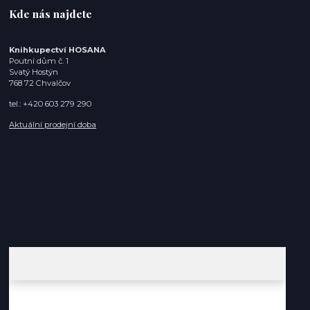
Kde nás najdete
Knihkupectví HOSANA
Poutní dům č. 1
Svatý Hostýn
768 72 Chvalčov
tel.: +420 603 279 290
Aktuální prodejní doba