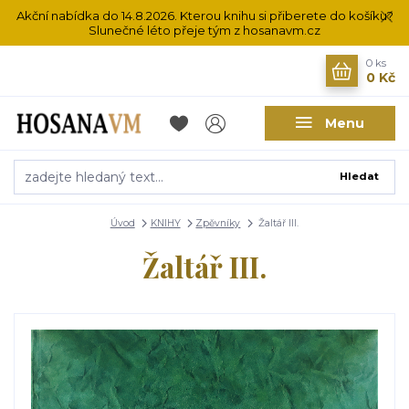
Akční nabídka do 14.8.2026. Kterou knihu si přiberete do košíku?
Slunečné léto přeje tým z hosanavm.cz
0
ks
0 Kč
Menu
Hledat
Úvod
KNIHY
Zpěvníky
Žaltář III.
Žaltář III.