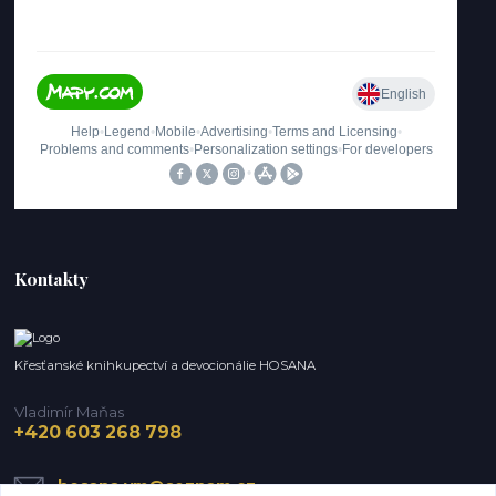
Kontakty
Křesťanské knihkupectví a devocionálie HOSANA
Vladimír Maňas
+420 603 268 798
hosana.vm@seznam.cz