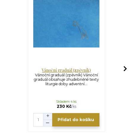
Vánoční graduál (zpěvník)
Vánoční
Vánoční graduál (zpěvník) Vánoční
graduál obsahuje zhudebněné texty
Vánoční
liturgie doby adventní...
doprovo
obsahuje zh
Skladem 4 ks
U
330 Kč
230 Kč
/
ks
Přidat do košíku