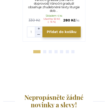
liturg
doprovod) Vánoční graduál
obsahuje zhudebněné texty liturgie
dob...
Skladem 4 ks
Ušetříte 50 Kč
330 Kč
280 Kč
/
ks
(- 15 %)
Přidat do košíku
Nepropásněte žádné
novinky a slevy!