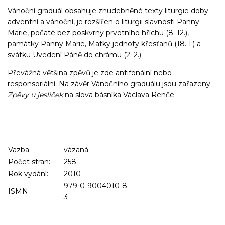
Vánoční graduál obsahuje zhudebněné texty liturgie doby
adventní a vánoční, je rozšířen o liturgii slavnosti Panny
Marie, počaté bez poskvrny prvotního hříchu (8. 12.),
památky Panny Marie, Matky jednoty křesťanů (18. 1.) a
svátku Uvedení Páně do chrámu (2. 2.).
Převážná většina zpěvů je zde antifonální nebo
responsoriální. Na závěr Vánočního graduálu jsou zařazeny
Zpěvy u jesliček
na slova básníka Václava Renče.
Vazba:
vázaná
Počet stran:
258
Rok vydání:
2010
979-0-9004010-8-
ISMN:
3