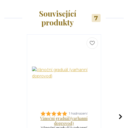
Související
7
produkty
1 hodnocení
Vánoční graduál (varhanní
Veli
doprovod)
Velikonoč
graduál obs
Vánoční graduál (varhanní