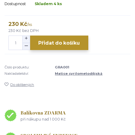
Dostupnost
Skladem 4 ks
230 Kč
/
ks
230 Kč
bez DPH
Přidat do košíku
Číslo produktu:
GRA001
Nakladatelství:
Matice cyrilometodějská
Do oblíbených
Balíkovna ZDARMA
při nákupu nad 1 000 Kč