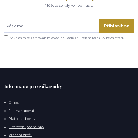
Můžete se kdykoli odhlásit.
Přihlásit se
Souhlasím se
zpracováním osobních údajů
za účelem rozesílky newsletteru.
Informace pro zákazníky
O nás
Jak nakupovat
Platba a doprava
Obchodní podmínky
Vrácení zboží