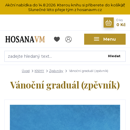
Akční nabídka do 14.8.2026. Kterou knihu si přiberete do košíku?
Slunečné léto přeje tým z hosanavm.cz
0
ks
0 Kč
Menu
Hledat
Úvod
KNIHY
Zpěvníky
Vánoční graduál (zpěvník)
Vánoční graduál (zpěvník)