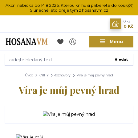
Akční nabídka do 14.8.2026. Kterou knihu si přiberete do košíku?
Slunečné léto přeje tým z hosanavm.cz
0
ks
0 Kč
Menu
Hledat
Úvod
KNIHY
Rozhovory
Víra je můj pevný hrad
Víra je můj pevný hrad