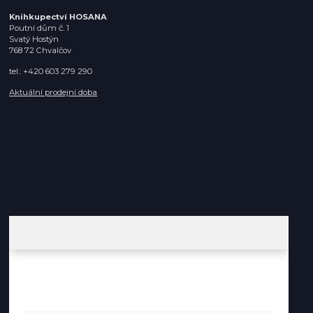
Knihkupectví HOSANA
Poutní dům č. 1
Svatý Hostýn
768 72 Chvalčov
tel.: +420 603 279 290
Aktuální prodejní doba