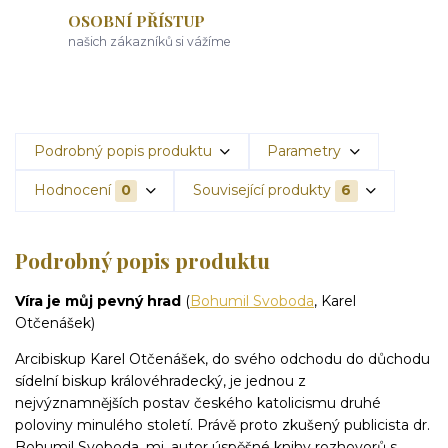
OSOBNÍ PŘÍSTUP
našich zákazníků si vážíme
Podrobný popis produktu
Parametry
Hodnocení
0
Související produkty
6
Podrobný popis produktu
Víra je můj pevný hrad
(
Bohumil Svoboda
, Karel
Otčenášek)
Arcibiskup Karel Otčenášek, do svého odchodu do důchodu
sídelní biskup královéhradecký, je jednou z
nejvýznamnějších postav českého katolicismu druhé
poloviny minulého století. Právě proto zkušený publicista dr.
Bohumil Svoboda, mj. autor úspěšné knihy rozhovorů s