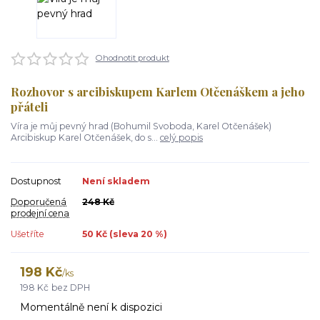
Ohodnotit produkt
Rozhovor s arcibiskupem Karlem Otčenáškem a jeho
přáteli
Víra je můj pevný hrad (Bohumil Svoboda, Karel Otčenášek)
Arcibiskup Karel Otčenášek, do s...
celý popis
Dostupnost
Není skladem
Doporučená
248 Kč
prodejní cena
Ušetříte
50 Kč (sleva
20
%)
198 Kč
/
ks
198 Kč
bez DPH
Momentálně není k dispozici