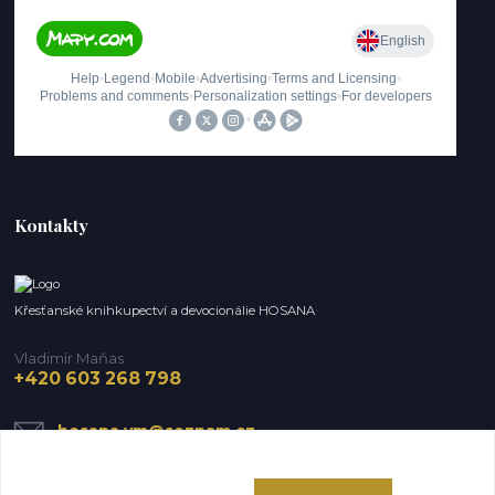
Kontakty
Křesťanské knihkupectví a devocionálie HOSANA
Vladimír Maňas
+420 603 268 798
hosana.vm@seznam.cz