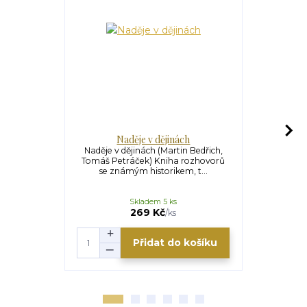
Naděje v dějinách
Cesty
Naděje v dějinách (Martin Bedřich,
Cesty Bo
Tomáš Petráček) Kniha rozhovorů
Doležal) V
se známým historikem, t...
setkání s
Skladem 5 ks
U
179 Kč
269 Kč
/
ks
Přidat do košíku