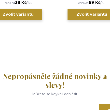
38 Kč
69 Kč
/
ks
/
ks
cena od
cena od
Zvolit variantu
Zvolit variantu
Nepropásněte žádné novinky a
slevy!
Můžete se kdykoli odhlásit.