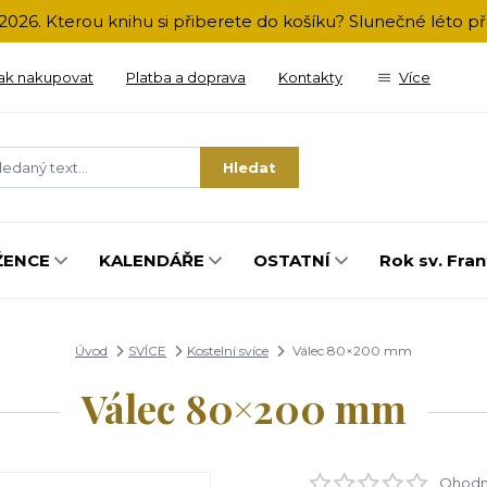
2026. Kterou knihu si přiberete do košíku? Slunečné léto 
ak nakupovat
Platba a doprava
Kontakty
Více
Hledat
ŽENCE
KALENDÁŘE
OSTATNÍ
Rok sv. Fran
Úvod
SVÍCE
Kostelní svíce
Válec 80×200 mm
Válec 80×200 mm
Ohodno