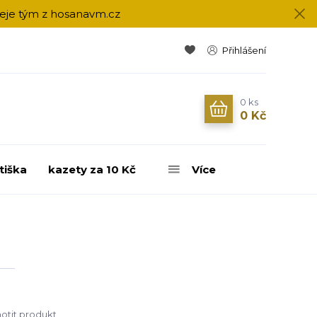
přeje tým z hosanavm.cz
Přihlášení
0
ks
0 Kč
tiška
kazety za 10 Kč
Více
tit produkt