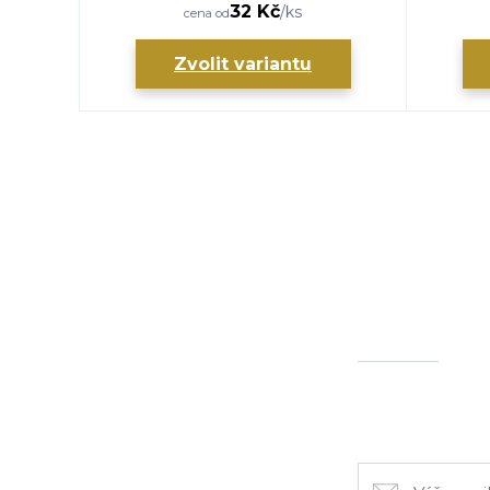
32 Kč
/
ks
cena od
Zvolit variantu