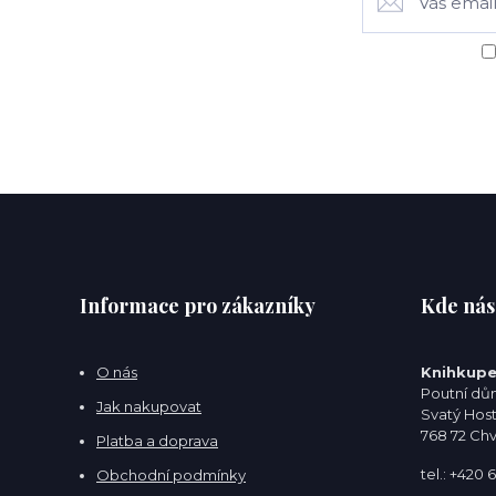
Informace pro zákazníky
Kde nás
O nás
Knihkupe
Poutní dům
Jak nakupovat
Svatý Hos
768 72 Ch
Platba a doprava
tel.: +420
Obchodní podmínky