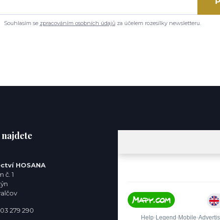
P
Souhlasím se
zpracováním osobních údajů
za účelem rozesílky newsletteru.
 najdete
ctví HOSANA
 č. 1
týn
valčov
 603 279 290