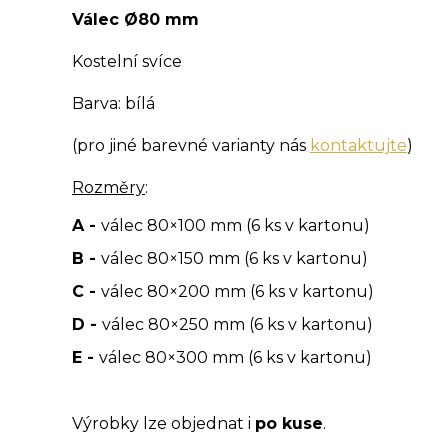
Válec Ø80 mm
Kostelní svíce
Barva: bílá
(pro jiné barevné varianty nás
kontaktujte
)
Rozměry
:
A -
válec 80×100 mm (6 ks v kartonu)
B -
válec 80×150 mm (6 ks v kartonu)
C -
válec 80×200 mm (6 ks v kartonu)
D -
válec 80×250 mm (6 ks v kartonu)
E -
válec 80×300 mm (6 ks v kartonu)
Výrobky lze objednat i
po kuse
.