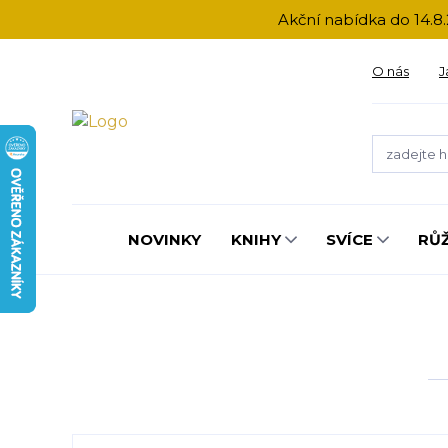
Akční nabídka do 14.8.
O nás
J
NOVINKY
KNIHY
SVÍCE
RŮ