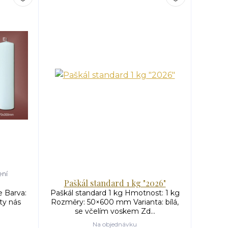
ení
Paškál standard 1 kg "2026"
 Barva:
Paškál standard 1 kg Hmotnost: 1 kg
nty nás
Rozměry: 50×600 mm Varianta: bílá,
se včelím voskem Zd...
Na objednávku