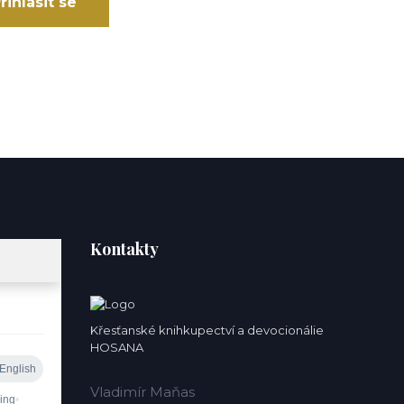
řihlásit se
Kontakty
Křesťanské knihkupectví a devocionálie
HOSANA
Vladimír Maňas