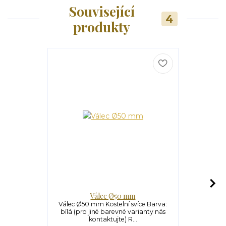
Související
4
produkty
Válec Ø50 mm
V
Válec Ø50 mm Kostelní svíce Barva:
Válec Ø70 m
bílá (pro jiné barevné varianty nás
bílá (pro j
kontaktujte) R...
ko