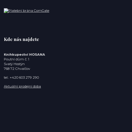
Kde nás najdete
Knihkupectví HOSANA
Poutní dům č. 1
Svatý Hostýn
768 72 Chvalčov
tel.: +420 603 279 290
Aktuální prodejní doba