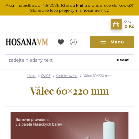
Akční nabídka do 14.8.2026. Kterou knihu si přiberete do košíku?
Slunečné léto přeje tým z hosanavm.cz
0
ks
0 Kč
Menu
Hledat
Úvod
SVÍCE
Kostelní svíce
Válec 60×220 mm
Válec 60×220 mm