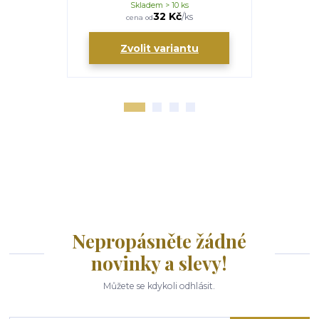
Skladem > 10 ks
S
32 Kč
/
ks
cena od
ce
Zvolit variantu
Zv
Nepropásněte žádné
novinky a slevy!
Můžete se kdykoli odhlásit.