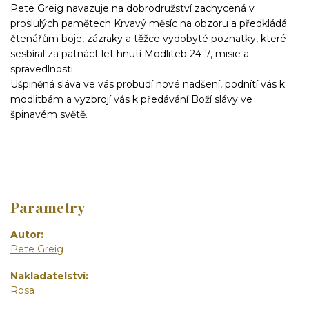
Pete Greig navazuje na dobrodružství zachycená v
proslulých pamětech Krvavý měsíc na obzoru a předkládá
čtenářům boje, zázraky a těžce vydobyté poznatky, které
sesbíral za patnáct let hnutí Modliteb 24-7, misie a
spravedlnosti.
Ušpiněná sláva ve vás probudí nové nadšení, podnítí vás k
modlitbám a vyzbrojí vás k předávání Boží slávy ve
špinavém světě.
Parametry
Autor
Pete Greig
Nakladatelství
Rosa