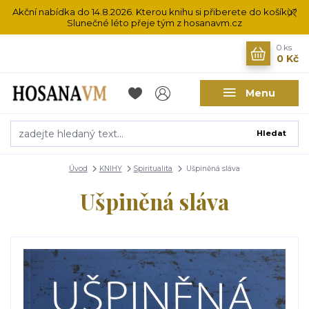
Akční nabídka do 14.8.2026. Kterou knihu si přiberete do košíku?
Slunečné léto přeje tým z hosanavm.cz
0
ks
0 Kč
Menu
Hledat
Úvod
KNIHY
Spiritualita
Ušpiněná sláva
Ušpiněná sláva