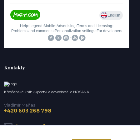
Kontakty
Křesťanské knihkupectví a devocionálie HOSANA
Vladimír Maňas
+420 603 268 798
hosana.vm@seznam.cz