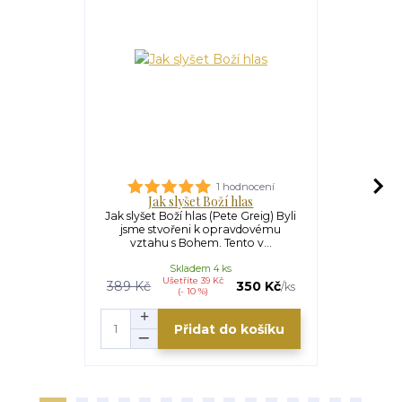
1 hodnocení
Jak slyšet Boží hlas
Jak slyšet Boží hlas (Pete Greig) Byli
Áron (
jsme stvořeni k opravdovému
Hospodinův 
vztahu s Bohem. Tento v...
pěti romá
Skladem 4 ks
Ušetříte 39 Kč
389 Kč
350 Kč
/
ks
(- 10 %)
Přidat do košíku