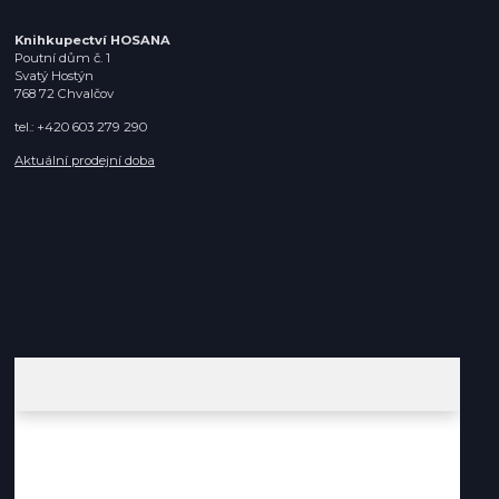
Knihkupectví HOSANA
Poutní dům č. 1
Svatý Hostýn
768 72 Chvalčov
tel.: +420 603 279 290
Aktuální prodejní doba