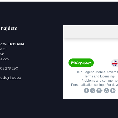
 najdete
ctví HOSANA
 č. 1
týn
valčov
 603 279 290
rodejní doba