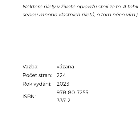
Některé úlety v životě opravdu stojí za to. A toh
sebou mnoho vlastních úletů, o tom něco vím:)..
Vazba:
vázaná
Počet stran:
224
Rok vydání:
2023
978-80-7255-
ISBN:
337-2