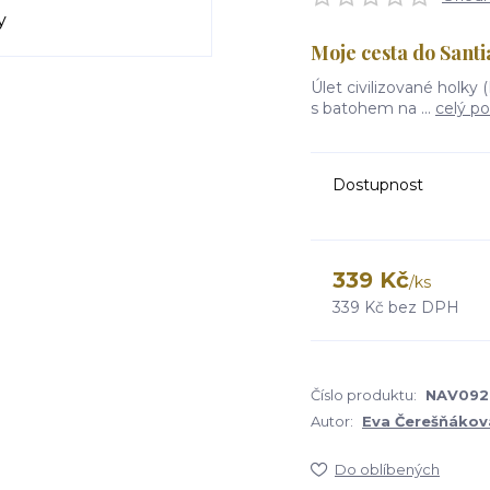
Moje cesta do Sant
Úlet civilizované holky
s batohem na ...
celý po
Dostupnost
339 Kč
/
ks
339 Kč
bez DPH
Číslo produktu:
NAV092
Autor:
Eva Čerešňákov
Do oblíbených