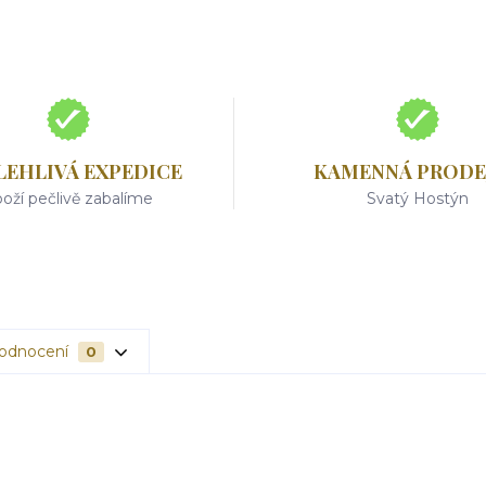
LEHLIVÁ EXPEDICE
KAMENNÁ PRODE
oží pečlivě zabalíme
Svatý Hostýn
odnocení
0