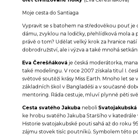
Moje cesta do Santiaga
Vypravit se s batohem na středověkou pouť je o
dámu, zvyklou na lodičky, přehlídková mola a p
právě o tom? Udělat velký krok za hranice na
dobrodružství, ale i výzva a také mnohá setkání.
Eva Čerešňáková
je česká moderátorka, manaže
také modelingu. V roce 2007 získala titul I. č
světové soutěži krásy Miss Earth. Mnoho let se 
základních škol v Bangladéši a v současné do
mentoring. Ráda cestuje, mluví plynně pěti světo
Cesta svatého Jakuba
neboli
Svatojakubská
ke hrobu svatého Jakuba Staršího v katedrále
Historie svatojakubské pouti sahá až do roku 9
zájmu stovek tisíc poutníků. Symbolem této po