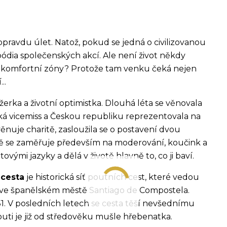
pravdu úlet. Natož, pokud se jedná o civilizovanou
ódia společenských akcí. Ale není život někdy
ší komfortní zóny? Protože tam venku čeká nejen
..
rka a životní optimistka. Dlouhá léta se věnovala
eská vicemiss a Českou republiku reprezentovala na
věnuje charitě, zasloužila se o postavení dvou
bě se zaměřuje především na moderování, koučink a
vými jazyky a dělá v životě hlavně to, co ji baví.
 cesta
je historická síť poutních cest, které vedou
 ve španělském městě Santiago de Compostela.
51. V posledních letech se cesta těší nevšednímu
uti je již od středověku mušle hřebenatka.