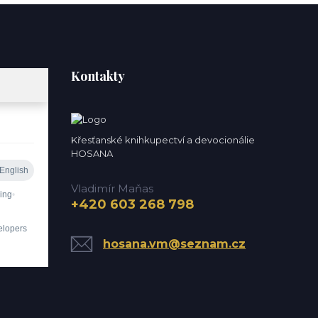
Kontakty
Křesťanské knihkupectví a devocionálie
HOSANA
Vladimír Maňas
+420 603 268 798
hosana.vm@seznam.cz