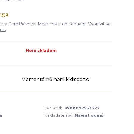
iaga
 (Eva Čerešňáková) Moje cesta do Santiaga Vypravit se
pis
Není skladem
Momentálně není k dispozici
EAN kód:
9788072553372
á
Nakladatelství:
Návrat domů