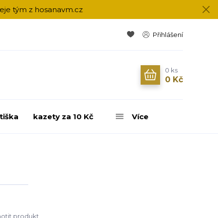
přeje tým z hosanavm.cz
Přihlášení
0
ks
0 Kč
tiška
kazety za 10 Kč
Více
tit produkt