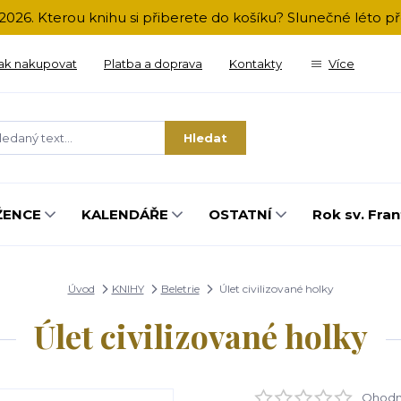
2026. Kterou knihu si přiberete do košíku? Slunečné léto 
ak nakupovat
Platba a doprava
Kontakty
Více
Hledat
ŽENCE
KALENDÁŘE
OSTATNÍ
Rok sv. Fran
Úvod
KNIHY
Beletrie
Úlet civilizované holky
Úlet civilizované holky
Ohodno