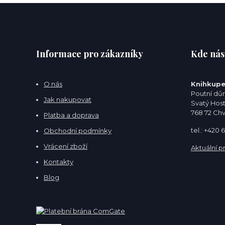
Informace pro zákazníky
Kde nás
O nás
Knihkupe
Poutní dům
Jak nakupovat
Svatý Hos
768 72 Ch
Platba a doprava
tel.: +420
Obchodní podmínky
Vrácení zboží
Aktuální p
Kontakty
Blog