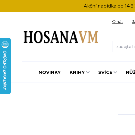
Akční nabídka do 14.8.
O nás
J
NOVINKY
KNIHY
SVÍCE
RŮ