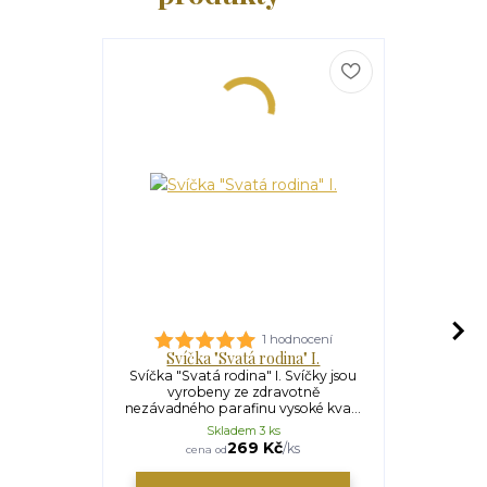
1 hodnocení
Svíčka "Svatá rodina" I.
Svíčk
Svíčka "Svatá rodina" I. Svíčky jsou
Svíčka "Jar
vyrobeny ze zdravotně
vyrob
nezávadného parafinu vysoké kva...
nezávadného
Skladem 3 ks
269 Kč
/
ks
cena od