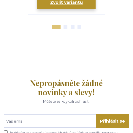
Zvolit variantu
Zv
Nepropásněte žádné
novinky a slevy!
Můžete se kdykoli odhlásit.
Přihlásit se
Souhlasím se
zpracováním osobních údajů
za účelem rozesílky newsletteru.