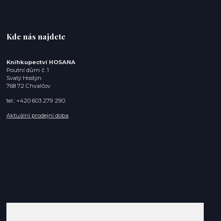
Kde nás najdete
Knihkupectví HOSANA
Poutní dům č. 1
Svatý Hostýn
768 72 Chvalčov
tel.: +420 603 279 290
Aktuální prodejní doba