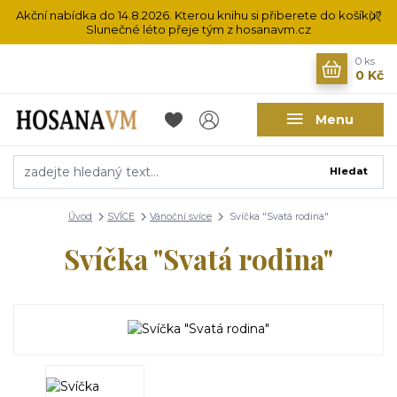
Akční nabídka do 14.8.2026. Kterou knihu si přiberete do košíku?
Slunečné léto přeje tým z hosanavm.cz
0
ks
0 Kč
Menu
Hledat
Úvod
SVÍCE
Vánoční svíce
Svíčka "Svatá rodina"
Svíčka "Svatá rodina"