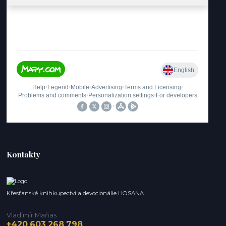
Kontakty
Křesťanské knihkupectví a devocionálie HOSANA
Vladimír Maňas
+420 603 268 798