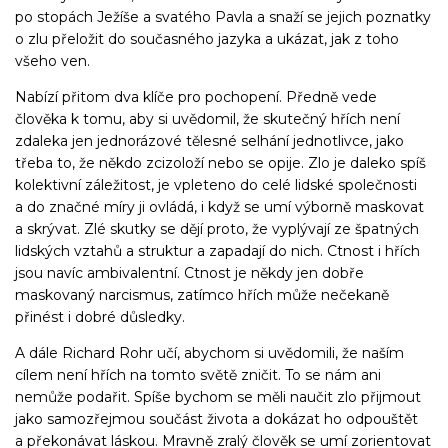
po stopách Ježíše a svatého Pavla a snaží se jejich poznatky
o zlu přeložit do současného jazyka a ukázat, jak z toho
všeho ven.
Nabízí přitom dva klíče pro pochopení. Předně vede
člověka k tomu, aby si uvědomil, že skutečný hřích není
zdaleka jen jednorázové tělesné selhání jednotlivce, jako
třeba to, že někdo zcizoloží nebo se opije. Zlo je daleko spíš
kolektivní záležitost, je vpleteno do celé lidské společnosti
a do značné míry ji ovládá, i když se umí výborně maskovat
a skrývat. Zlé skutky se dějí proto, že vyplývají ze špatných
lidských vztahů a struktur a zapadají do nich. Ctnost i hřích
jsou navíc ambivalentní. Ctnost je někdy jen dobře
maskovaný narcismus, zatímco hřích může nečekaně
přinést i dobré důsledky.
A dále Richard Rohr učí, abychom si uvědomili, že naším
cílem není hřích na tomto světě zničit. To se nám ani
nemůže podařit. Spíše bychom se měli naučit zlo přijmout
jako samozřejmou součást života a dokázat ho odpouštět
a překonávat láskou. Mravně zralý člověk se umí zorientovat