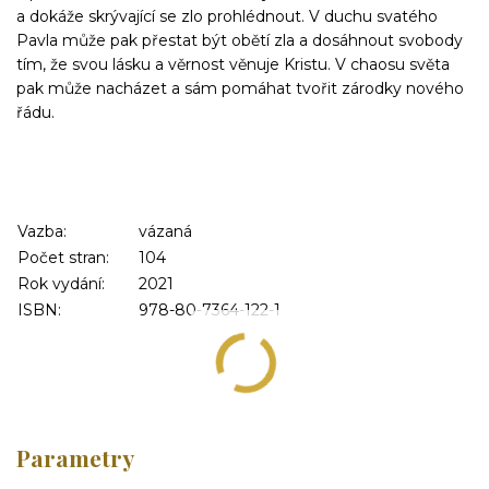
a dokáže skrývající se zlo prohlédnout. V duchu svatého
Pavla může pak přestat být obětí zla a dosáhnout svobody
tím, že svou lásku a věrnost věnuje Kristu. V chaosu světa
pak může nacházet a sám pomáhat tvořit zárodky nového
řádu.
Vazba:
vázaná
Počet stran:
104
Rok vydání:
2021
ISBN:
978-80-7364-122-1
Parametry