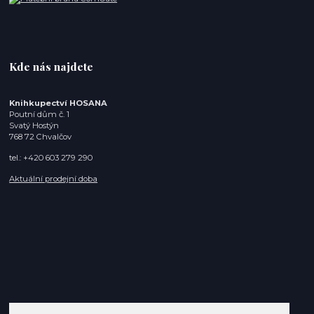
Kde nás najdete
Knihkupectví HOSANA
Poutní dům č. 1
Svatý Hostýn
768 72 Chvalčov
tel.: +420 603 279 290
Aktuální prodejní doba