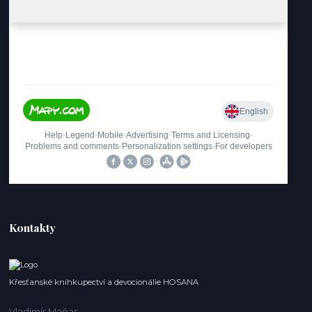
Kontakty
Křesťanské knihkupectví a devocionálie HOSANA
Vladimír Maňas