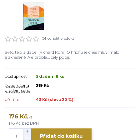
Ohodnotit produkt
Svět, tělo a ďábel (Richard Rohr) O hříchu se dnes mluví málo
a zkresleně. Ale problé...
celý popis
Dostupnost
Skladem 8 ks
Doporučená
219 Kč
prodejní cena
Ušetříte
43 Kč (sleva
20
%)
176 Kč
/
ks
176 Kč
bez DPH
Přidat do košíku