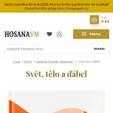
Akční nabídka do 14.8.2026. Kterou knihu si přiberete do košíku?
Slunečné léto přeje tým z hosanavm.cz
0
ks
0 Kč
Menu
Hledat
Úvod
KNIHY
Teologie, filozofie, katecheze
Svět, tělo a ďábel
Svět, tělo a ďábel