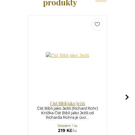
produkty
Číst Bibli jako Ježíš
Uni
Číst Bibli jako Ježíš (Richard Rohr)
Univerzální
Knížka Číst Bibli jako Ježíš od
Jak může 
Richarda Rohra je úvo...
změnit
Skladem 1 ks
U
299 Kč
219 Kč
/
ks