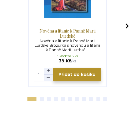
Novéna a litanie k Panně Marii
Novéna a li
Lurdské
Novéna a litanie k Panně Marii
Novéna a li
Lurdské Brožurka s novénou a litanií
archanděl
k Panně Marii Lurdské....
litani
Skladem 3 ks
39 Kč
/
ks
Přidat do košíku