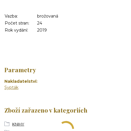
Vazba:
brožovaná
Počet stran:
24
Rok vydání:
2019
Parametry
Nakladatelství
Sypták
Zboží zařazeno v kategoriích
KNIHY