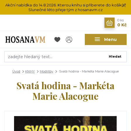
Akční nabídka do 14.8.2026. Kterou knihu si přiberete do košíku?
Slunečné léto přeje tým z hosanavm.cz
0
ks
0 Kč
Menu
Hledat
Úvod
KNIHY
Modlitby
Svatá hodina - Markéta Marie Alacogue
Svatá hodina - Markéta
Marie Alacogue