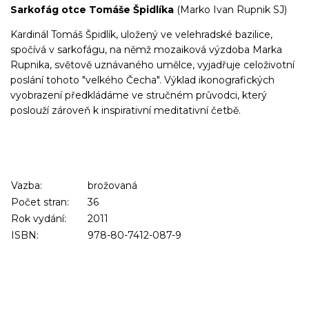
Sarkofág otce Tomáše Špidlíka
(Marko Ivan Rupnik SJ)
Kardinál Tomáš Špidlík, uložený ve velehradské bazilice,
spočívá v sarkofágu, na němž mozaiková výzdoba Marka
Rupnika, světově uznávaného umělce, vyjadřuje celoživotní
poslání tohoto "velkého Čecha". Výklad ikonografických
vyobrazení předkládáme ve stručném průvodci, který
poslouží zároveň k inspirativní meditativní četbě.
Vazba:
brožovaná
Počet stran:
36
Rok vydání:
2011
ISBN:
978-80-7412-087-9