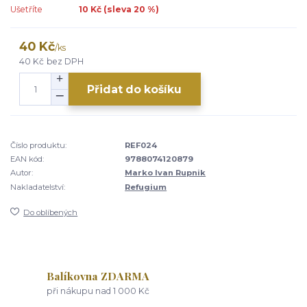
Ušetříte
10 Kč (sleva
20
%)
40 Kč
/
ks
40 Kč
bez DPH
Přidat do košíku
Číslo produktu:
REF024
EAN kód:
9788074120879
Autor:
Marko Ivan Rupnik
Nakladatelství:
Refugium
Do oblíbených
Balíkovna ZDARMA
při nákupu nad 1 000 Kč