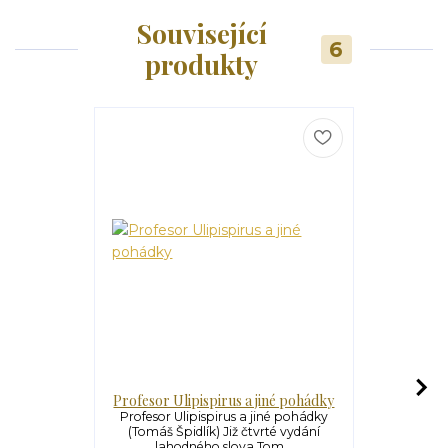
Související
6
produkty
Profesor Ulipispirus a jiné pohádky
Um
Profesor Ulipispirus a jiné pohádky
Umíme se m
(Tomáš Špidlík) Již čtvrté vydání
Modlitba je
lahodného slova Tom...
Ale j