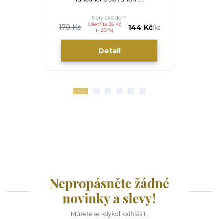
Není skladem
Ušetříte 35 Kč
179 Kč
144 Kč
40 Kč
/
ks
(- 20 %)
Detail
Nepropásněte žádné
novinky a slevy!
Můžete se kdykoli odhlásit.