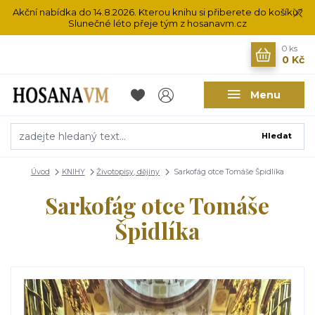
Akční nabídka do 14.8.2026. Kterou knihu si přiberete do košíku?
Slunečné léto přeje tým z hosanavm.cz
0
ks
0 Kč
Menu
Hledat
Úvod
KNIHY
Životopisy, dějiny
Sarkofág otce Tomáše Špidlíka
Sarkofág otce Tomáše
Špidlíka