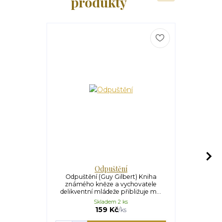
produkty
Odpuštění
Odpuštění (Guy Gilbert) Kniha
Víra (Guy Gi
známého kněze a vychovatele
zachovat Da
delikventní mládeže přibližuje m...
kní
Skladem 2 ks
159 Kč
/
ks