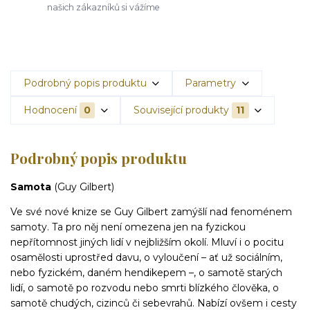
našich zákazníků si vážíme
Podrobný popis produktu
Parametry
Hodnocení
0
Související produkty
11
Podrobný popis produktu
Samota
(Guy Gilbert)
Ve své nové knize se Guy Gilbert zamýšlí nad fenoménem
samoty. Ta pro něj není omezena jen na fyzickou
nepřítomnost jiných lidí v nejbližším okolí. Mluví i o pocitu
osamělosti uprostřed davu, o vyloučení – ať už sociálním,
nebo fyzickém, daném hendikepem –, o samotě starých
lidí, o samotě po rozvodu nebo smrti blízkého člověka, o
samotě chudých, cizinců či sebevrahů. Nabízí ovšem i cesty