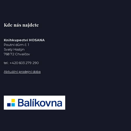
Kde nás najdete
Knihkupectví HOSANA
Poutní dům č. 1
Svatý Hostýn
768 72 Chvalčov
tel.: +420 603 279 290
Aktuální prodejní doba