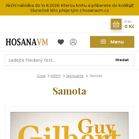
Akční nabídka do 14.8.2026. Kterou knihu si přiberete do košíku?
Slunečné léto přeje tým z hosanavm.cz
0
ks
0 Kč
Menu
Hledat
Úvod
KNIHY
Spiritualita
Samota
Samota