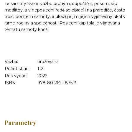
ze samoty skrze službu druhým, odpuštění, pokoru, sílu
modlitby, a v neposlední řadě se obrací i na prarodiče, často
trpící pocitem samoty, a ukazuje jim jejich výjimečný úkol v
rámci rodiny a společnosti. Poslední kapitola je věnována
tématu samoty kněží.
Vazba:
brožovaná
Počet stran:
112
Rok vydání:
2022
ISBN:
978-80-262-1875-3
Parametry