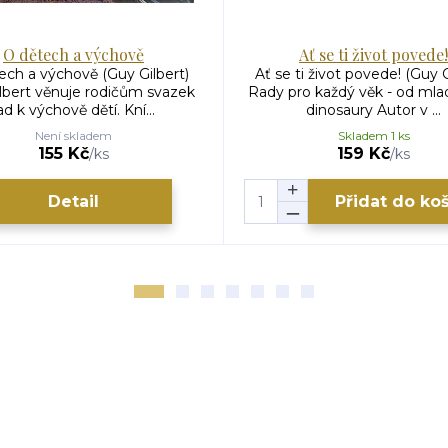
O dětech a výchově
Ať se ti život povede!
ech a výchově (Guy Gilbert)
Ať se ti život povede! (Guy G
lbert věnuje rodičům svazek
Rady pro každý věk - od mla
ad k výchově dětí. Kní...
dinosaury Autor v ...
Není skladem
Skladem 1 ks
155 Kč
159 Kč
/
ks
/
ks
Detail
Přidat do ko