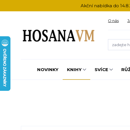
Akční nabídka do 14.8.
O nás
J
NOVINKY
KNIHY
SVÍCE
RŮ