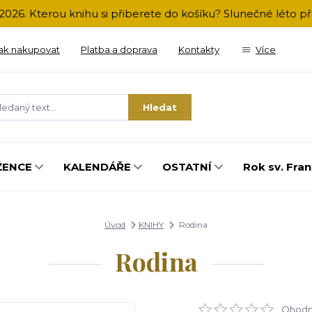
2026. Kterou knihu si přiberete do košíku? Slunečné léto 
ak nakupovat
Platba a doprava
Kontakty
Více
Hledat
ŽENCE
KALENDÁŘE
OSTATNÍ
Rok sv. Fran
Úvod
KNIHY
Rodina
Rodina
Ohodno