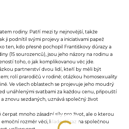
tem rodiny. Patří mezi ty nejnovější, takže
k ji podnítil svými projevy a iniciativami papež
ako ten, kdo přesně pochopil Františkovy důrazy a
odiny (15 sourozenců), jsou jeho názory na rodinu a
eností toho, o jak komplikovanou věc jde.
zkou partnerství dvou lidí, kteří by měli být
em; rolí prarodičů v rodině; otázkou homosexuality
odině. Ve všech oblastech se projevuje jeho moudrý
ed unáhlenými svatbami za každou cenu, připouští
 a znovu sezdaných, uznává společný život
é čerpat mnoho zásadní síly pro život, ale o kterou
val emoční rozměr věci, klade důraz na společnou