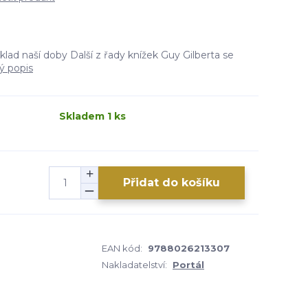
klad naší doby Další z řady knížek Guy Gilberta se
ý popis
Skladem 1 ks
Přidat do košíku
2
EAN kód:
9788026213307
Nakladatelství:
Portál