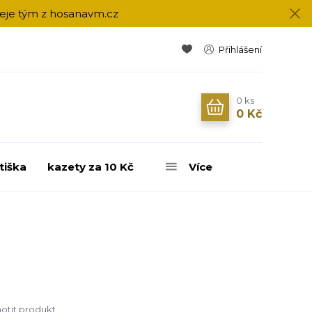
přeje tým z hosanavm.cz
Přihlášení
0
ks
0 Kč
tiška
kazety za 10 Kč
Více
tit produkt