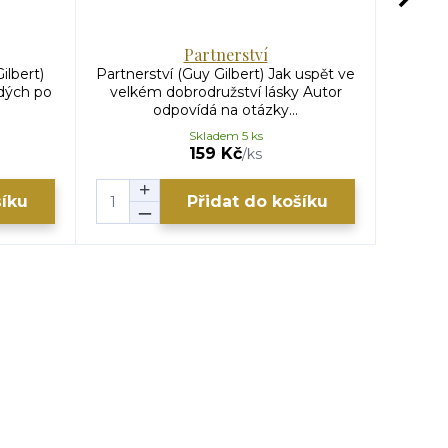
Partnerství
ilbert)
Partnerství (Guy Gilbert) Jak uspět ve
Čas ž
dých po
velkém dobrodružství lásky Autor
spiritu
odpovídá na otázky...
Skladem 5 ks
159 Kč
/
ks
šíku
Přidat do košíku