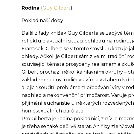
Rodina
(
Guy Gilbert
)
Poklad naší doby
Další z řady knížek Guy Gilberta se zabývá téma
reflektuje aktuální situaci pohledu na rodinu, ja
František. Gilbert se v tomto smyslu ukazuje j
ohledy. Ačkoli je Gilbert sám z velmi tradiční r
související témata prosyceny realismem a zkuš
Gilbert prochází několika hlavními okruhy – otá
základem rodiny; rodičovstvím a vztahem k dět
a jejich soužití; problémem předávání víry v r
nadhled a nekonvenční přímočarost. Varuje př
přijímání eucharistie u některých rozvedených
homosexuálních párů atd.
Pro Gilberta je rodina pokladnicí, z níž je možn
je třeba se také pečlivě starat. Aniž by zlehčo