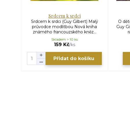
Srdcem k srdci
Srdcem k srdci (Guy Gilbert) Malý
O dět
průvodce modlitbou Nová kniha
Guy Gi
známého francouzského kněz...
r
Skladem > 10 ks
159 Kč
/
ks
Přidat do košíku