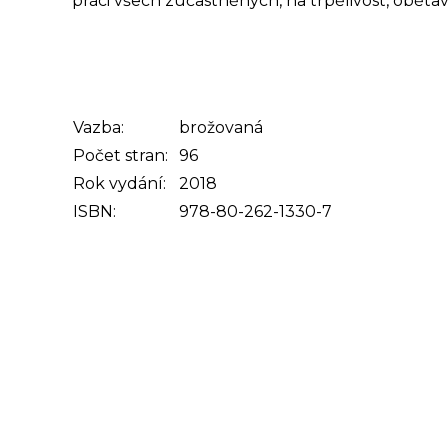
práci všech zúčastněných, na trpělivost, obětav
Vazba:
brožovaná
Počet stran:
96
Rok vydání:
2018
ISBN:
978-80-262-1330-7