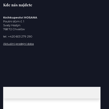
Kde nás najdete
Knihkupectví HOSANA
Poutní dům č. 1
Svatý Hostýn
768 72 Chvalčov
tel.: +420 603 279 290
Aktuální prodejní doba