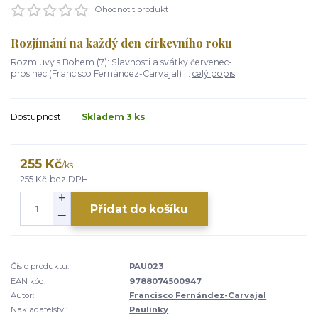
Ohodnotit produkt
Rozjímání na každý den církevního roku
Rozmluvy s Bohem (7): Slavnosti a svátky červenec-
prosinec (Francisco Fernández-Carvajal) ...
celý popis
Dostupnost
Skladem 3 ks
255 Kč
/
ks
255 Kč
bez DPH
Přidat do košíku
Číslo produktu:
PAU023
EAN kód:
9788074500947
Autor:
Francisco Fernández-Carvajal
Nakladatelství:
Paulínky