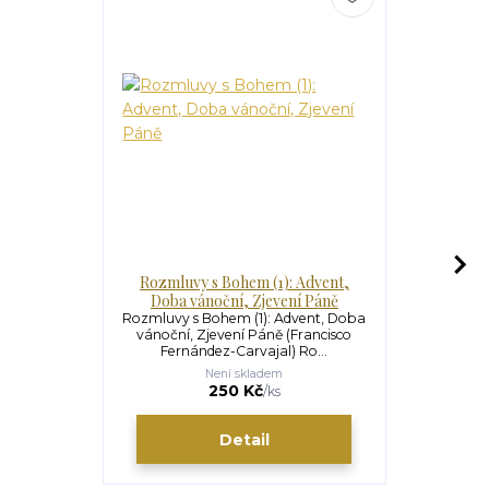
Rozmluvy s Bohem (1): Advent,
Rozmluvy 
Doba vánoční, Zjevení Páně
doba, V
Rozmluvy s Bohem (1): Advent, Doba
Rozmluvy 
vánoční, Zjevení Páně (Francisco
doba, Veliko
Fernández-Carvajal) Ro...
Fernánd
Není skladem
250 Kč
/
ks
Detail