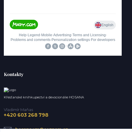
Kontakty
Křesťanské knihkupectví a devocionálie HOSANA
Vladimír Maňas
+420 603 268 798
hosana.vm@seznam.cz