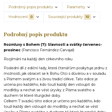
Podrobný popis produktu
Parametry
Hodnocení
0
Související produkty
10
Podrobný popis produktu
Rozmluvy s Bohem (7): Slavnosti a svátky červenec-
prosinec
(Francisco Fernández-Carvajal)
Rozjímání na každý den církevního roku
Poslední díl z ediční řady, která čtenářům poskytuje jednu z
možností, jak obracet se k Bohu Otci s důvěrou a v souladu
s Písmem svatým a s živou tradicí církve. Tato edice je
určena pro každého, kdo touží každý den vstoupit do
modlitby a nechat se vést úryvky z Písma svatého a
duchem té které liturgické doby.
Celkem 7 svazků této edice je určeno pro každého, kdo
touží každý den vstoupit do modlitby a nechat se vést
úryvky z Písma svatého a duchem té které liturgické doby.