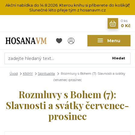
Akční nabídka do 14.8.2026. Kterou knihu si přiberete do košíku?
Slunečné léto přeje tým z hosanavm.cz
0
ks
0 Kč
Menu
Hledat
Úvod
KNIHY
Spiritualita
Rozmluvy s Bohem (7): Slavnosti a svátky
červenec-prosinec
Rozmluvy s Bohem (7):
Slavnosti a svátky červenec-
prosinec