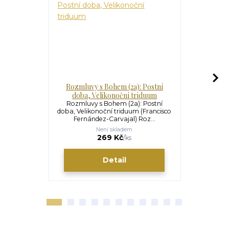
Rozmluvy s Bohem (2a): Postní
Rozmluvy s 
doba, Velikonoční triduum
Rozmluvy s Bohem (2a): Postní
Rozmluvy s 
doba, Velikonoční triduum (Francisco
období (
Fernández-Carvajal) Roz...
Carvajal)
Není skladem
269 Kč
/
ks
Detail