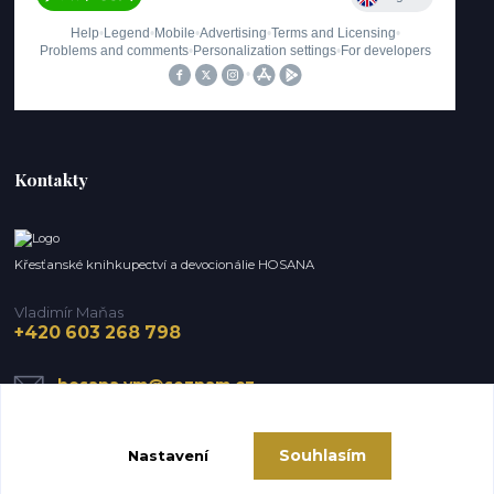
Kontakty
Křesťanské knihkupectví a devocionálie HOSANA
Vladimír Maňas
+420 603 268 798
hosana.vm@seznam.cz
Souhlasím
Nastavení