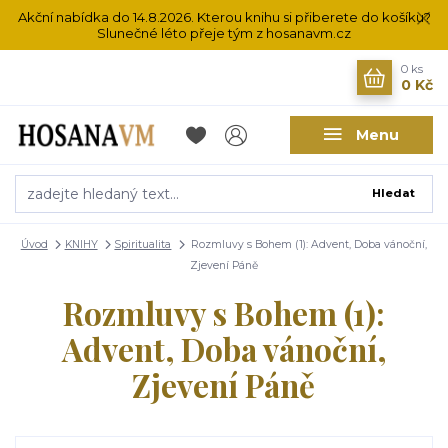
Akční nabídka do 14.8.2026. Kterou knihu si přiberete do košíku?
Slunečné léto přeje tým z hosanavm.cz
0
ks
0 Kč
Menu
Hledat
Úvod
KNIHY
Spiritualita
Rozmluvy s Bohem (1): Advent, Doba vánoční,
Zjevení Páně
Rozmluvy s Bohem (1):
Advent, Doba vánoční,
Zjevení Páně