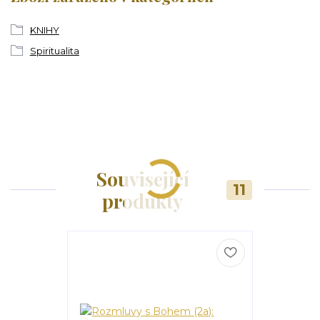
KNIHY
Spiritualita
Související
11
produkty