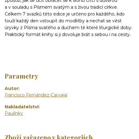
způsob, jak se učit obracet se k Bohu Otci s důvěrou
a v souladu s Písmem svatým a s živou tradicí církve.
Celkem 7 svazků této edice je určeno pro každého, kdo
touží každý den vstoupit do modlitby a nechat se vést
úryvky z Písma svatého a duchem té které liturgické doby.
Praktický formát knihy si ji dovoluje brát s sebou i na cesty.
Parametry
Autor
Francisco Fernández-Carvajal
Nakladatelství
Paulínky
Zboží zařazeno v kategoriích