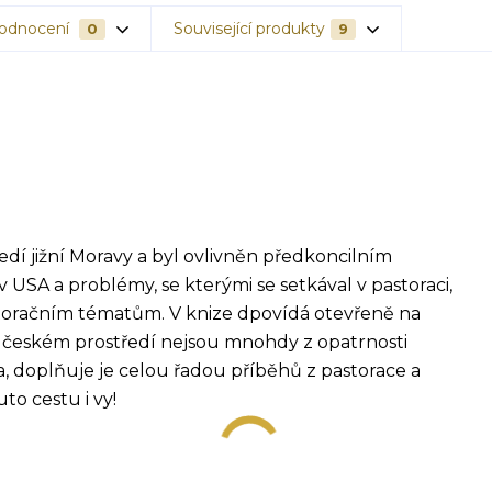
odnocení
Související produkty
0
9
edí jižní Moravy a byl ovlivněn předkoncilním
 USA a problémy, se kterými se setkával v pastoraci,
toračním tématům. V knize dpovídá otevřeně na
e v českém prostředí nejsou mnohdy z opatrnosti
a, doplňuje je celou řadou příběhů z pastorace a
uto cestu i vy!