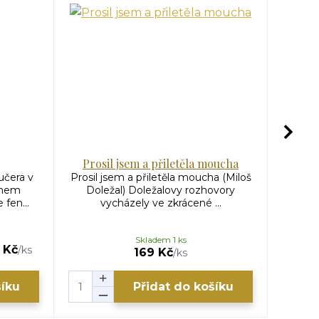
Prosil jsem a přiletěla moucha
S
učera v
Prosil jsem a přiletěla moucha (Miloš
Svedl
ánem
Doležal) Doležalovy rozhovory
Svobod
fen...
vycházely ve zkrácené ...
Skladem 1 ks
 Kč
199 K
/
ks
169 Kč
/
ks
šíku
Přidat do košíku