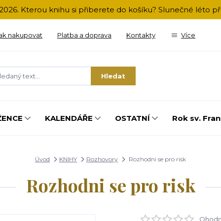
2026. Kterou knihu si přiberete do košíku? Slunečné léto 
ak nakupovat
Platba a doprava
Kontakty
Více
Hledat
ŽENCE
KALENDÁŘE
OSTATNÍ
Rok sv. Fran
Úvod
KNIHY
Rozhovory
Rozhodni se pro risk
Rozhodni se pro risk
Ohodno