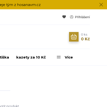
přeje tým z hosanavm.cz
Přihlášení
0
ks
0 Kč
tiška
kazety za 10 Kč
Více
tit produkt