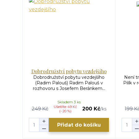
Dobrodružství pobytu vezdejšího
Dobrodružství pobytu vezdejšího
Není tr
(Radim Palouš) Radim Palouš v
Pilík v
rozhovoru s Josefem Beránkem...
Skladem 3 ks
Ušetříte 49 Kč
249 Kč
200 Kč
199 K
/
ks
(- 20 %)
Přidat do košíku