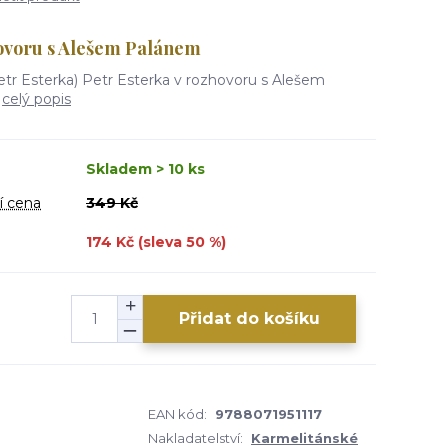
hovoru s Alešem Palánem
etr Esterka) Petr Esterka v rozhovoru s Alešem
.
celý popis
Skladem > 10 ks
í cena
349 Kč
174 Kč (sleva
50
%)
Přidat do košíku
6
EAN kód:
9788071951117
Nakladatelství:
Karmelitánské