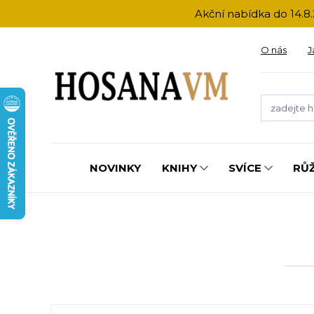
Akční nabídka do 14.8.
O nás
J
NOVINKY
KNIHY
SVÍCE
RŮ