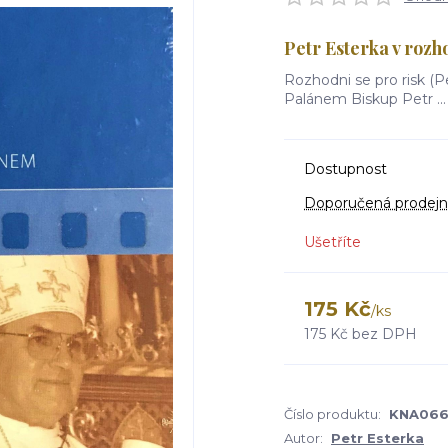
Petr Esterka v roz
Rozhodni se pro risk (P
Palánem Biskup Petr ..
Dostupnost
Doporučená prodejn
Ušetříte
175 Kč
/
ks
175 Kč
bez DPH
Číslo produktu:
KNA06
Autor:
Petr Esterka