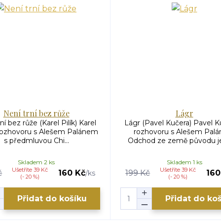
Není trní bez růže
Lágr
ní bez růže (Karel Pilík) Karel
Lágr (Pavel Kučera) Pavel K
 rozhovoru s Alešem Palánem
rozhovoru s Alešem Pal
s předmluvou Chi...
Odchod ze země původu je 
Skladem 2 ks
Skladem 1 ks
Ušetříte 39 Kč
Ušetříte 39 Kč
č
160 Kč
199 Kč
160
/
ks
(- 20 %)
(- 20 %)
Přidat do košíku
Přidat do ko