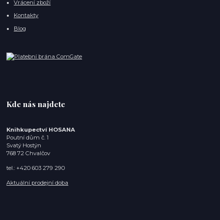
Vrácení zboží
Kontakty
Blog
Kde nás najdete
Knihkupectví HOSANA
Poutní dům č. 1
Svatý Hostýn
768 72 Chvalčov
tel.: +420 603 279 290
Aktuální prodejní doba