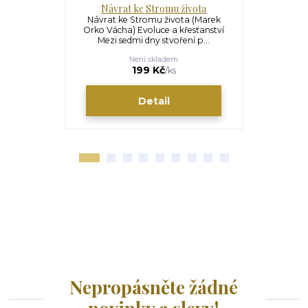
Návrat ke Stromu života
Nevyžá
Návrat ke Stromu života (Marek
Nevyžádan
Orko Vácha) Evoluce a křesťanství
Orko Vácha
Mezi sedmi dny stvoření p...
mladí l
Není skladem
U
198 Kč
199 Kč
/
ks
Detail
Nepropásněte žádné