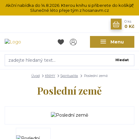
Akční nabídka do 14.8.2026. Kterou knihu si přiberete do košíku?
Slunečné léto přeje tým z hosanavm.cz
0
ks
0 Kč
Menu
Hledat
Úvod
KNIHY
Spiritualita
Poslední země
Poslední země