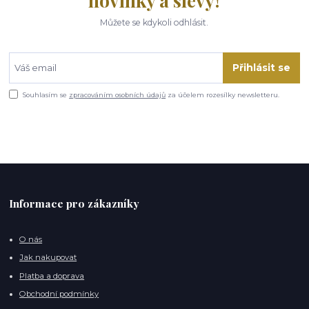
novinky a slevy!
Můžete se kdykoli odhlásit.
Přihlásit se
Souhlasím se
zpracováním osobních údajů
za účelem rozesílky newsletteru.
Informace pro zákazníky
O nás
Jak nakupovat
Platba a doprava
Obchodní podmínky