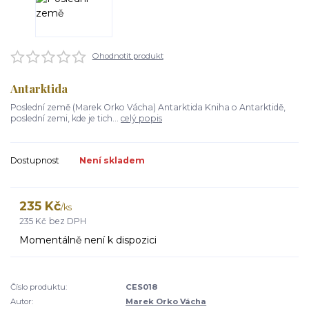
Ohodnotit produkt
Antarktida
Poslední země (Marek Orko Vácha) Antarktida Kniha o Antarktidě,
poslední zemi, kde je tich...
celý popis
Dostupnost
Není skladem
235 Kč
/
ks
235 Kč
bez DPH
Momentálně není k dispozici
Číslo produktu:
CES018
Autor:
Marek Orko Vácha