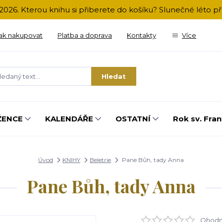
2026. Kterou knihu si přiberete do košíku? Slunečné léto 
ak nakupovat
Platba a doprava
Kontakty
Více
Hledat
ŽENCE
KALENDÁŘE
OSTATNÍ
Rok sv. Fran
Úvod
KNIHY
Beletrie
Pane Bůh, tady Anna
Pane Bůh, tady Anna
Ohodno