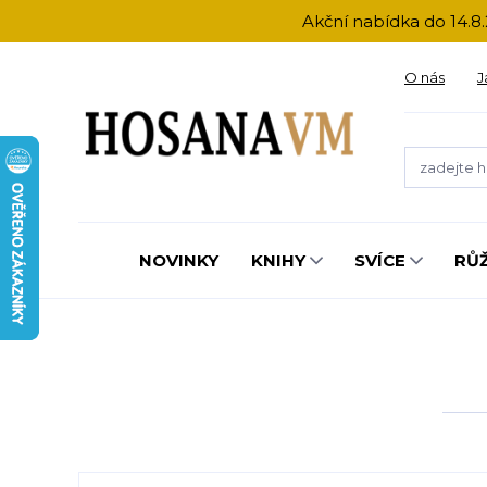
Akční nabídka do 14.8.
O nás
J
NOVINKY
KNIHY
SVÍCE
RŮ