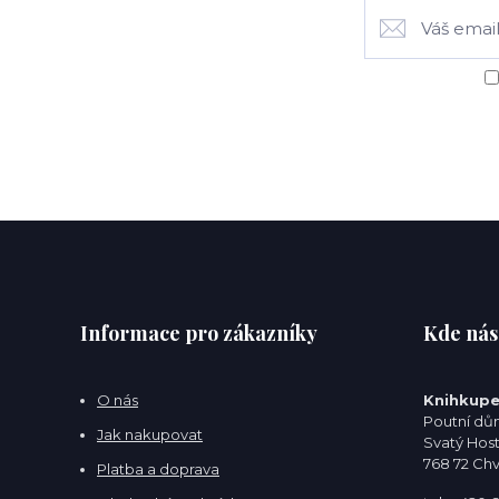
Informace pro zákazníky
Kde nás
O nás
Knihkupe
Poutní dům
Jak nakupovat
Svatý Hos
768 72 Ch
Platba a doprava