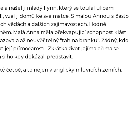
če a našel ji mladý Fynn, který se toulal ulicemi
lí, vzal ji domů ke své matce. S malou Annou si často
odních vědách a dalších zajímavostech. Hodně
 něm. Malá Anna měla překvapující schopnost klást
kazovala až neuvěřitelný "tah na branku". Žádný, kdo
 její přímočarosti. Zkrátka život jejíma očima se
i ho kdy dokázali představit.
ké četbě, a to nejen v anglicky mluvících zemích.