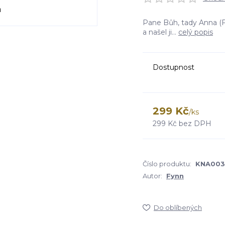
Pane Bůh, tady Anna (Fy
a našel ji...
celý popis
Dostupnost
299 Kč
/
ks
299 Kč
bez DPH
Číslo produktu:
KNA003
Autor:
Fynn
Do oblíbených