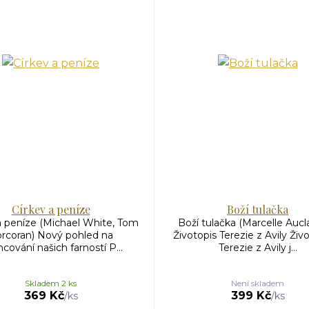
Církev a peníze
Boží tulačka
a peníze (Michael White, Tom
Boží tulačka (Marcelle Aucl
rcoran) Nový pohled na
Životopis Terezie z Avily Živ
ncování našich farností P...
Terezie z Avily j...
Skladem 2 ks
Není skladem
369 Kč
399 Kč
/
ks
/
ks