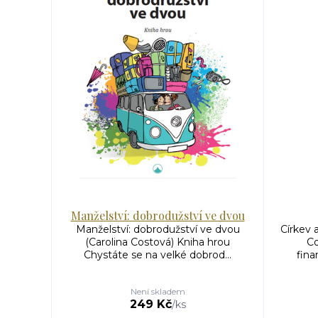
Manželství: dobrodužství ve dvou
Manželství: dobrodužství ve dvou
Církev 
(Carolina Costová) Kniha hrou
Co
Chystáte se na velké dobrod...
fina
Není skladem
249 Kč
/
ks