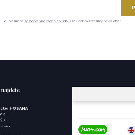
P
Souhlasím se
zpracováním osobních údajů
za účelem rozesílky newsletteru.
 najdete
ctví HOSANA
 č. 1
týn
valčov