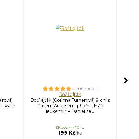
1 hodnocení
Boží ajťák
airová)
Boží ajťák (Corinna Turnerová) 9 dní s
Annáš
ot svaté
Carlem Acutisem: příběh „Máš
saducej
leukémii.“ – Daniel se...
Skladem > 10 ks
249 
199 Kč
/
ks