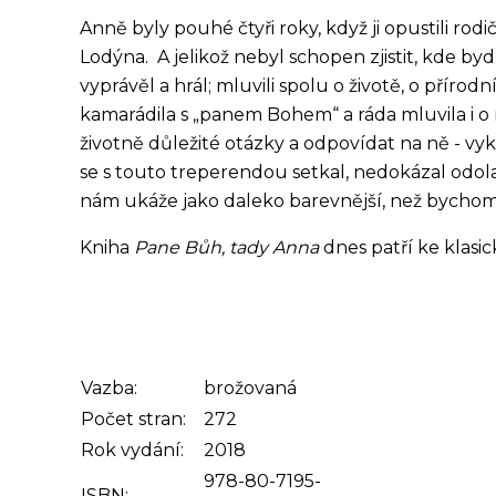
Anně byly pouhé čtyři roky, když ji opustili rodi
Lodýna. A jelikož nebyl schopen zjistit, kde byd
vyprávěl a hrál; mluvili spolu o životě, o přír
kamarádila s „panem Bohem“ a ráda mluvila i o
životně důležité otázky a odpovídat na ně - vy
se s touto treperendou setkal, nedokázal odolat
nám ukáže jako daleko barevnější, než bychom s
Kniha
Pane Bůh, tady Anna
dnes patří ke klasic
Vazba:
brožovaná
Počet stran:
272
Rok vydání:
2018
978-80-7195-
ISBN: