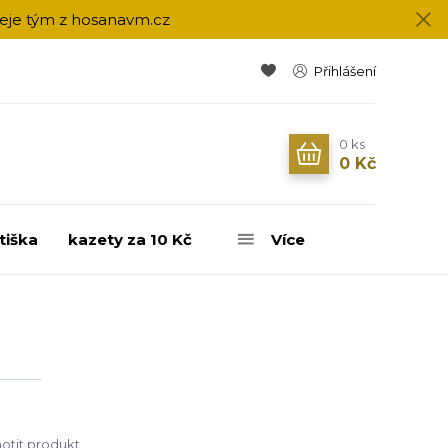
přeje tým z hosanavm.cz
Přihlášení
0
ks
0 Kč
tiška
kazety za 10 Kč
Více
tit produkt