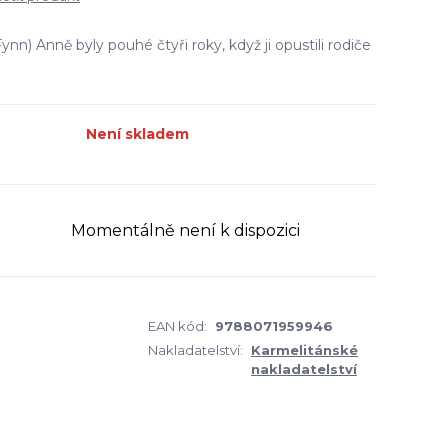
nn) Anně byly pouhé čtyři roky, když ji opustili rodiče
Není skladem
Momentálně není k dispozici
EAN kód:
9788071959946
Nakladatelství:
Karmelitánské
nakladatelství