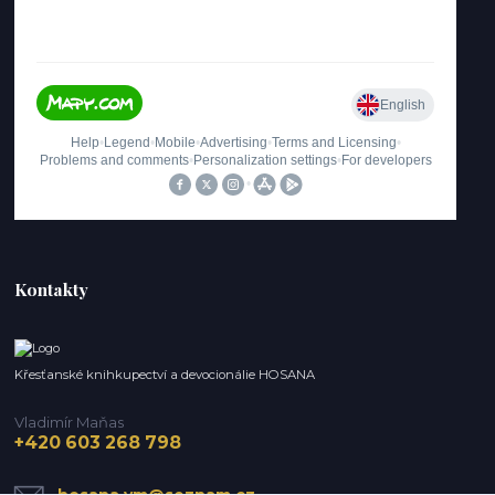
Kontakty
Křesťanské knihkupectví a devocionálie HOSANA
Vladimír Maňas
+420 603 268 798