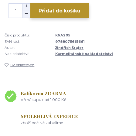
Přidat do košíku
Číslo produktu:
KNA205
EAN kód:
9788075661661
Autor:
Jindřich Šrajer
Nakladatelství:
Karmelitánské nakladatelství
Do oblíbených
Balíkovna ZDARMA
při nákupu nad 1 000 Kč
SPOLEHLIVÁ EXPEDICE
zboží pečlivě zabalíme