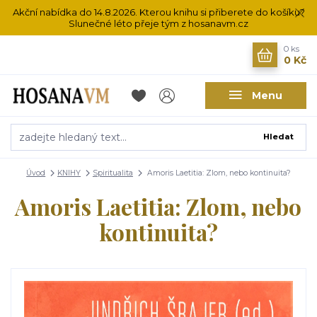
Akční nabídka do 14.8.2026. Kterou knihu si přiberete do košíku?
Slunečné léto přeje tým z hosanavm.cz
0
ks
0 Kč
Menu
Hledat
Úvod
KNIHY
Spiritualita
Amoris Laetitia: Zlom, nebo kontinuita?
Amoris Laetitia: Zlom, nebo
kontinuita?