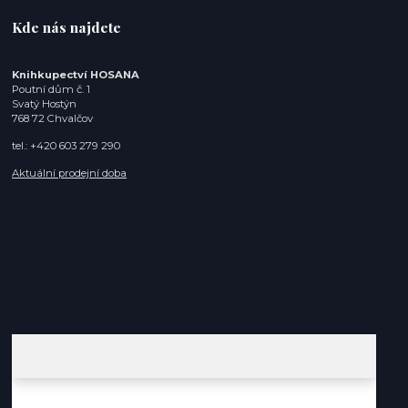
Kde nás najdete
Knihkupectví HOSANA
Poutní dům č. 1
Svatý Hostýn
768 72 Chvalčov
tel.: +420 603 279 290
Aktuální prodejní doba