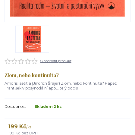
Ohodnotit produkt
Zlom, nebo kontinuita?
Amoris laetitia (Jindřich Šrajer) Zlom, nebo kontinuita? Papež
František v posynodální apo...
celý popis
Dostupnost
Skladem 2 ks
199 Kč
/
ks
199 Kč
bez DPH