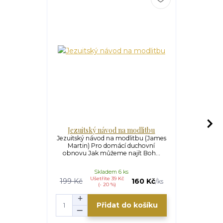
Jezuitský návod na modlitbu
Jezuitský n
Jezuitský návod na modlitbu (James
Jezuitský n
Martin) Pro domácí duchovní
(James Mart
obnovu Jak můžeme najít Boh...
známé
Skladem 6 ks
Ušetříte 39 Kč
U
199 Kč
160 Kč
549 Kč
/
ks
(- 20 %)
Přidat do košíku