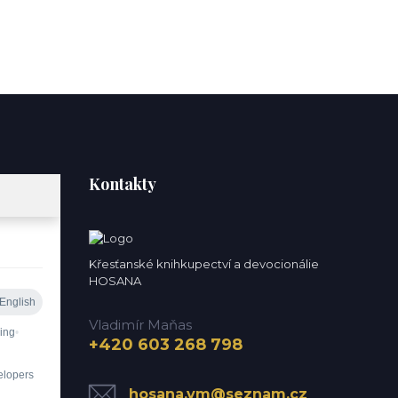
Kontakty
Křesťanské knihkupectví a devocionálie
HOSANA
Vladimír Maňas
+420 603 268 798
hosana.vm@seznam.cz