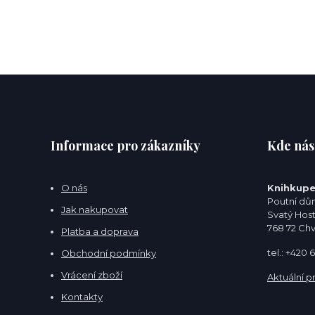
Informace pro zákazníky
Kde nás
O nás
Knihkupe
Poutní dům
Jak nakupovat
Svatý Hos
768 72 Ch
Platba a doprava
tel.: +420
Obchodní podmínky
Vrácení zboží
Aktuální p
Kontakty