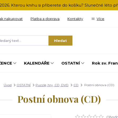
2026. Kterou knihu si přiberete do košíku? Slunečné léto 
ak nakupovat
Platba a doprava
Kontakty
Více
Hledat
ŽENCE
KALENDÁŘE
OSTATNÍ
Rok sv. Fran
Úvod
OSTATNÍ
Puzzle, hry, CD, DVD
CD
Postní obnova (CD)
Postní obnova (CD)
Ohodno