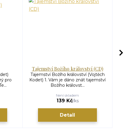
Tajemství Božího království (CD)
det)
Tajemství Božího království (Vojtěch
Adven
rý pro
Kodet) 1. Vám je dáno znát tajemství
Zvukov
e...
Božího královst...
N
Není skladem
139 Kč
/
ks
Detail