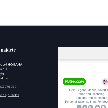
 najdete
ctví HOSANA
 č. 1
týn
valčov
 603 279 290
rodejní doba