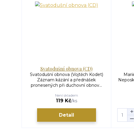
Svatodušní obnova (CD)
Svatodušní obnova (Vojtěch Kodet)
Marii
Záznam kázání a přednášek
Neposkv
pronesených při duchovní obnov...
Není skladem
119 Kč
/
ks
Detail