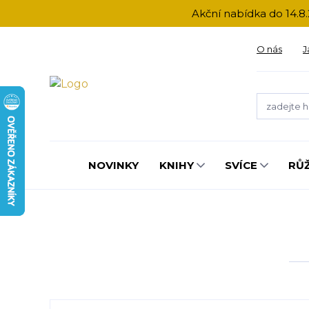
Akční nabídka do 14.8.
O nás
J
NOVINKY
KNIHY
SVÍCE
RŮ