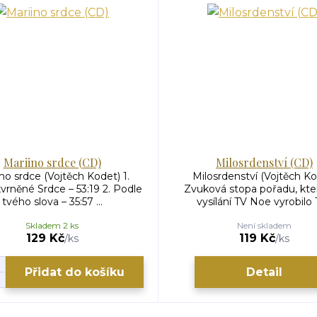
Mariino srdce (CD)
Milosrdenství (CD)
no srdce (Vojtěch Kodet) 1.
Milosrdenství (Vojtěch Ko
rněné Srdce – 53:19 2. Podle
Zvuková stopa pořadu, kte
tvého slova – 35:57 ...
vysílání TV Noe vyrobilo T
Skladem 2 ks
Není skladem
129 Kč
119 Kč
/
ks
/
ks
Přidat do košíku
Detail