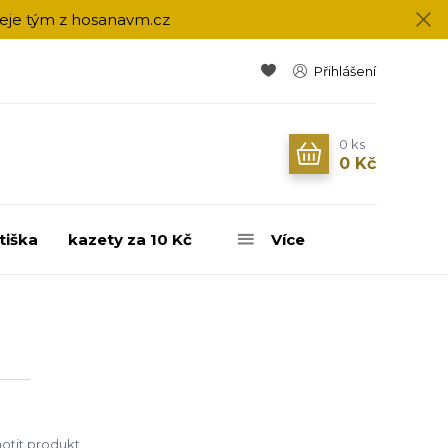
přeje tým z hosanavm.cz
Přihlášení
0
ks
0 Kč
tiška
kazety za 10 Kč
Více
tit produkt