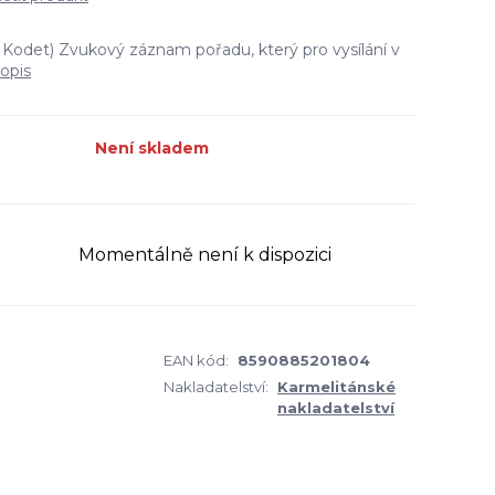
 Kodet) Zvukový záznam pořadu, který pro vysílání v
popis
Není skladem
Momentálně není k dispozici
EAN kód:
8590885201804
Nakladatelství:
Karmelitánské
nakladatelství