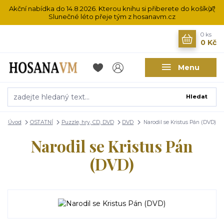
Akční nabídka do 14.8.2026. Kterou knihu si přiberete do košíku?
Slunečné léto přeje tým z hosanavm.cz
0
ks
0 Kč
Menu
Hledat
Úvod
OSTATNÍ
Puzzle, hry, CD, DVD
DVD
Narodil se Kristus Pán (DVD)
Narodil se Kristus Pán
(DVD)