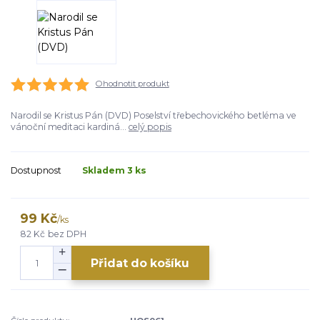
Ohodnotit produkt
Narodil se Kristus Pán (DVD) Poselství třebechovického betléma ve
vánoční meditaci kardiná...
celý popis
Dostupnost
Skladem 3 ks
99 Kč
/
ks
82 Kč
bez DPH
Přidat do košíku