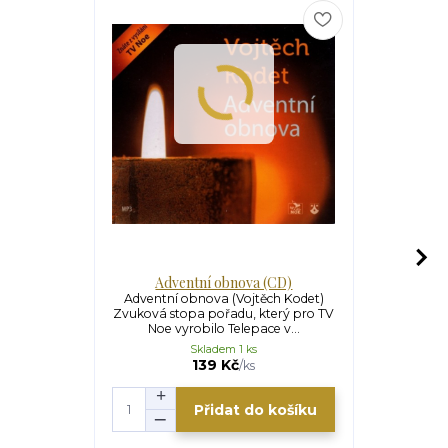
Adventní obnova (CD)
Oč
Adventní obnova (Vojtěch Kodet)
Očekávání
Zvuková stopa pořadu, který pro TV
Adventní z
Noe vyrobilo Telepace v...
duchovní
Skladem 1 ks
139 Kč
/
ks
Přidat do košíku