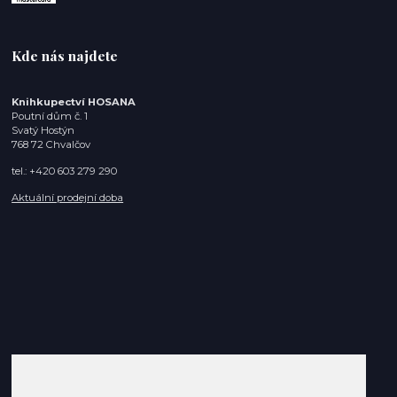
Kde nás najdete
Knihkupectví HOSANA
Poutní dům č. 1
Svatý Hostýn
768 72 Chvalčov
tel.: +420 603 279 290
Aktuální prodejní doba