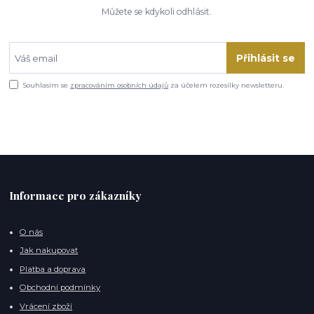
Můžete se kdykoli odhlásit.
Přihlásit se
Souhlasím se
zpracováním osobních údajů
za účelem rozesílky newsletteru.
Informace pro zákazníky
O nás
Jak nakupovat
Platba a doprava
Obchodní podmínky
Vrácení zboží