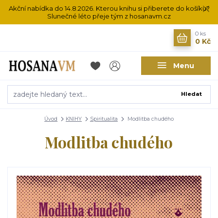
Akční nabídka do 14.8.2026. Kterou knihu si přiberete do košíku?
Slunečné léto přeje tým z hosanavm.cz
0
ks
0 Kč
Menu
Hledat
Úvod
KNIHY
Spiritualita
Modlitba chudého
Modlitba chudého