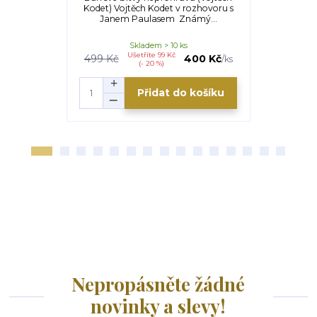
Kodet) Vojtěch Kodet v rozhovoru s
Hrdlička)
Janem Paulasem Známý...
duchovní
Skladem > 10 ks
Ušetříte 99 Kč
499 Kč
400 Kč
/
ks
(- 20 %)
Přidat do košíku
Nepropásněte žádné
novinky a slevy!