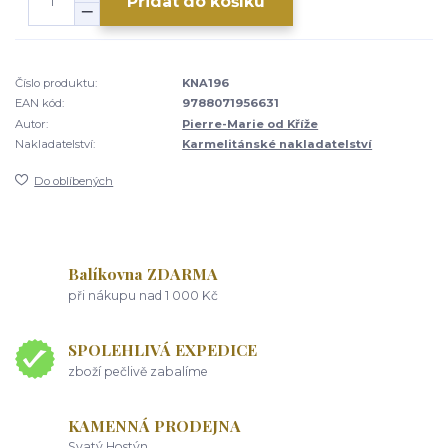
Přidat do košíku
Číslo produktu:
KNA196
EAN kód:
9788071956631
Autor:
Pierre-Marie od Kříže
Nakladatelství:
Karmelitánské nakladatelství
Do oblíbených
Balíkovna ZDARMA
při nákupu nad 1 000 Kč
SPOLEHLIVÁ EXPEDICE
zboží pečlivě zabalíme
KAMENNÁ PRODEJNA
Svatý Hostýn