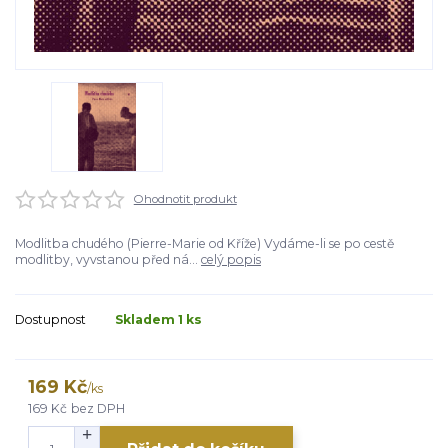
Ohodnotit produkt
Modlitba chudého (Pierre-Marie od Kříže) Vydáme-li se po cestě
modlitby, vyvstanou před ná...
celý popis
Dostupnost
Skladem 1 ks
169 Kč
/
ks
169 Kč
bez DPH