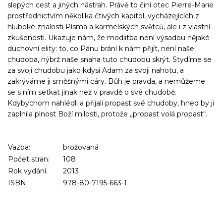
slepých cest a jiných nástrah. Právě to činí otec Pierre-Marie
prostřednictvím několika čtivých kapitol, vycházejících z
hluboké znalosti Písma a karmelských světců, ale i z vlastní
zkušenosti. Ukazuje nám, že modlitba není výsadou nějaké
duchovní elity: to, co Pánu brání k nám přijít, nen
í naše
chudoba, nýbrž naše snaha tuto chudobu skrýt. Stydíme se
za svoji chudobu jako kdysi Adam za svoji nahotu, a
zakrýváme ji směšnými cáry. Bůh je pravda, a nemůžeme
se s ním setkat jinak než v pravdě o své chudobě.
Kdybychom nahlédli a přijali propast své chudoby, hned by ji
zaplnila plnost Boží milosti, protože „propast volá propast“.
Vazba:
brožovaná
Počet stran:
108
Rok vydání:
2013
ISBN:
978-80-7195-663-1