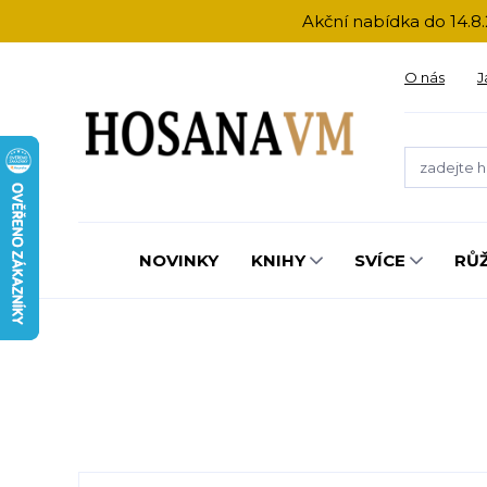
Akční nabídka do 14.8.
O nás
J
NOVINKY
KNIHY
SVÍCE
RŮ