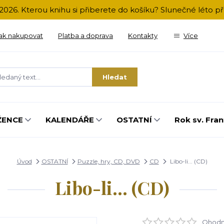
2026. Kterou knihu si přiberete do košíku? Slunečné léto 
ak nakupovat
Platba a doprava
Kontakty
Více
Hledat
ŽENCE
KALENDÁŘE
OSTATNÍ
Rok sv. Fran
Úvod
OSTATNÍ
Puzzle, hry, CD, DVD
CD
Libo-li... (CD)
Libo-li... (CD)
Ohodno