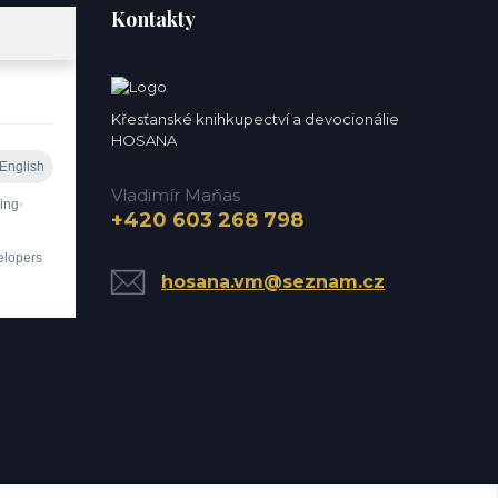
Kontakty
Křesťanské knihkupectví a devocionálie
HOSANA
Vladimír Maňas
+420 603 268 798
hosana.vm@seznam.cz