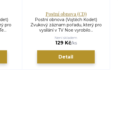
Postní obnova (CD)
det)
Postní obnova (Vojtěch Kodet)
Provo
rý pro
Zvukový záznam pořadu, který pro
Nahrán
e...
vysílání v TV Noe vyrobilo...
Není skladem
129 Kč
/
ks
Detail