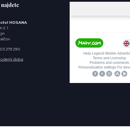
 najdete
ctví HOSANA
 č. 1
týn
valčov
 603 279 290
rodejní doba