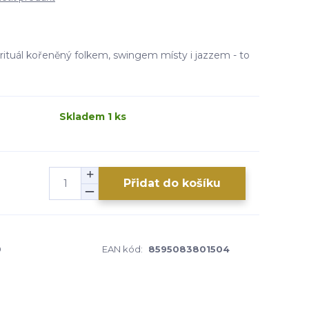
pirituál kořeněný folkem, swingem místy i jazzem - to
Skladem 1 ks
Přidat do košíku
0
EAN kód:
8595083801504