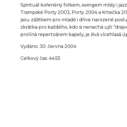
Spirituál kořeněný folkem, swingem místy i jazz
Trampské Porty 2003, Porty 2004 a Krtečka 20
jsou zážitkem pro mladé i dříve narozené poslu
zkrátka pro každého, kdo si nenechá ujít "draj
prolíná repertoárem kapely, je živá vícehlasá ú
Vydáno: 30. června 2004
Celkový čas: 44:55