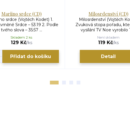
Mariino srdce (CD)
Milosrdenství (CD)
no srdce (Vojtěch Kodet) 1.
Milosrdenství (Vojtěch Ko
rněné Srdce – 53:19 2. Podle
Zvuková stopa pořadu, kte
tvého slova – 35:57 ...
vysílání TV Noe vyrobilo T
Skladem 2 ks
Není skladem
129 Kč
119 Kč
/
ks
/
ks
Přidat do košíku
Detail