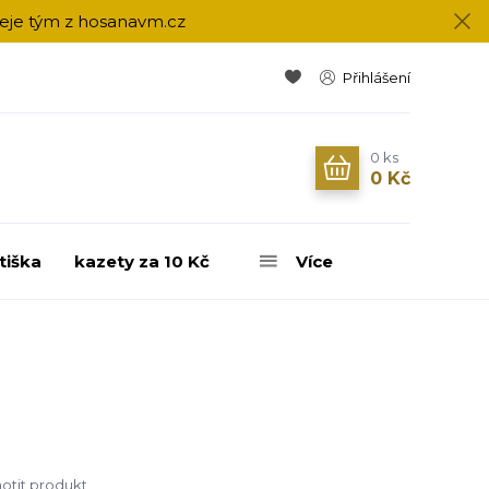
přeje tým z hosanavm.cz
Přihlášení
0
ks
0 Kč
tiška
kazety za 10 Kč
Více
tit produkt