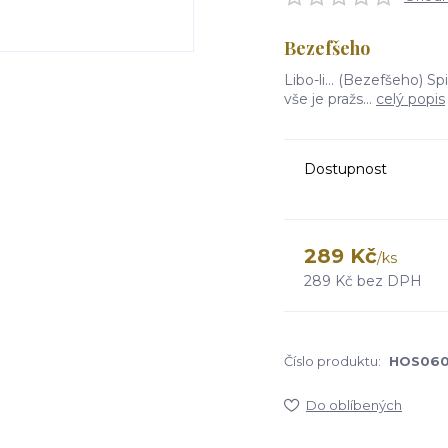
Bezefšeho
Libo-li... (Bezefšeho) S
vše je pražs...
celý popis
Dostupnost
289 Kč
/
ks
289 Kč
bez DPH
Číslo produktu:
HOS06
Do oblíbených