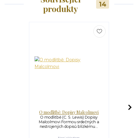
14
produkty
O modlitbě: Dopisy Malcolmovi
Po
O modlitbě (C. S. Lewis) Dopisy
Poutníkův
Malcolmovi Formou srdečných a
Poutníkův 
nestrojených dopisů blízkému...
kterou 