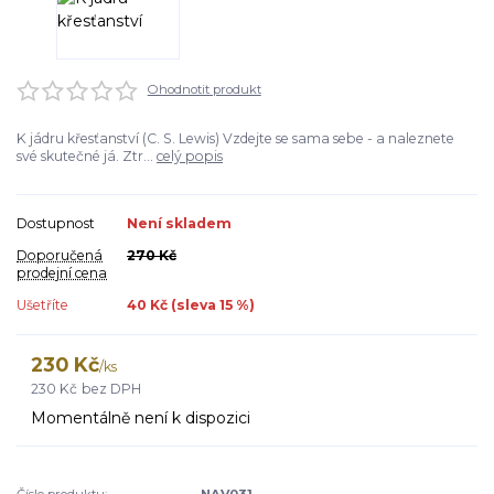
Ohodnotit produkt
K jádru křesťanství (C. S. Lewis) Vzdejte se sama sebe - a naleznete
své skutečné já. Ztr...
celý popis
Dostupnost
Není skladem
Doporučená
270 Kč
prodejní cena
Ušetříte
40 Kč (sleva
15
%)
230 Kč
/
ks
230 Kč
bez DPH
Momentálně není k dispozici
Číslo produktu:
NAV031