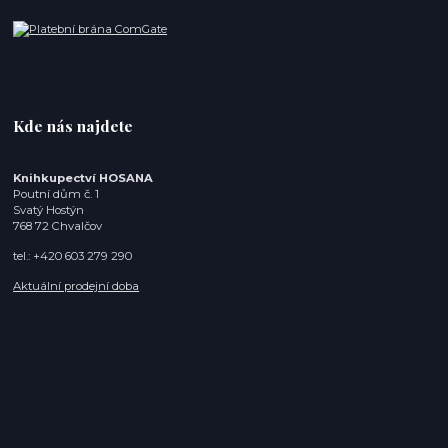
Kde nás najdete
Knihkupectví HOSANA
Poutní dům č. 1
Svatý Hostýn
768 72 Chvalčov
tel.: +420 603 279 290
Aktuální prodejní doba