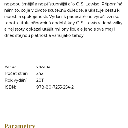
nejpopulárnější a nejpřístupnější dílo C. S. Lewise. Připomíná
nám to, co je v životě skutečně důležité, a ukazuje cestu k
radosti a spokojenosti. Vydání k padesátému výročí vzniku
tohoto titulu připomíná období, kdy C. S. Lewis v době války
a nejistoty dokázal utěšit miliony lidí, ale jeho slova mají i
dnes stejnou platnost a váhu jako tehdy…
Vazba:
vázaná
Počet stran:
242
Rok vydání:
2011
ISBN:
978-80-7255-254-2
Parametry