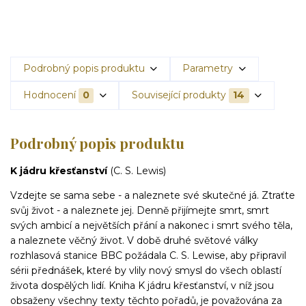
Podrobný popis produktu
Parametry
Hodnocení
0
Související produkty
14
Podrobný popis produktu
K jádru křesťanství
(C. S. Lewis)
Vzdejte se sama sebe - a naleznete své skutečné já. Ztraťte
svůj život - a naleznete jej. Denně přijímejte smrt, smrt
svých ambicí a největších přání a nakonec i smrt svého těla,
a naleznete věčný život. V době druhé světové války
rozhlasová stanice BBC požádala C. S. Lewise, aby připravil
sérii přednášek, které by vlily nový smysl do všech oblastí
života dospělých lidí. Kniha K jádru křesťanství, v níž jsou
obsaženy všechny texty těchto pořadů, je považována za