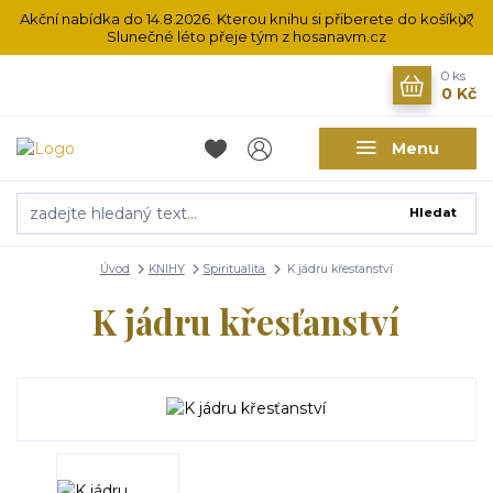
Akční nabídka do 14.8.2026. Kterou knihu si přiberete do košíku?
Slunečné léto přeje tým z hosanavm.cz
0
ks
0 Kč
Menu
Hledat
Úvod
KNIHY
Spiritualita
K jádru křesťanství
K jádru křesťanství