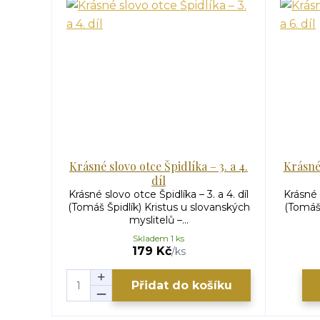
Krásné slovo otce Špidlíka – 3. a 4.
Krásné 
díl
Krásné slovo otce Špidlíka – 3. a 4. díl
Krásné s
(Tomáš Špidlík) Kristus u slovanských
(Tomáš 
myslitelů –...
Skladem 1 ks
179 Kč
/
ks
Přidat do košíku