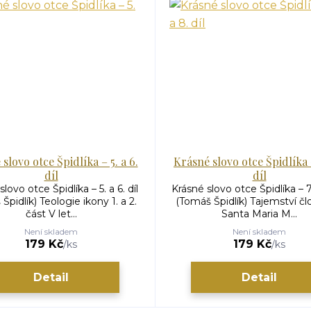
slovo otce Špidlíka – 5. a 6.
Krásné slovo otce Špidlíka –
díl
díl
lovo otce Špidlíka – 5. a 6. díl
Krásné slovo otce Špidlíka – 7.
Špidlík) Teologie ikony 1. a 2.
(Tomáš Špidlík) Tajemství čl
část V let...
Santa Maria M...
Není skladem
Není skladem
179 Kč
179 Kč
/
ks
/
ks
Detail
Detail