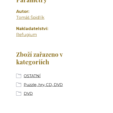
Autor
Tomáš Špidlík
Nakladatelství
Refugium
Zboží zařazeno v
kategoriích
OSTATNÍ
Puzzle, hry, CD, DVD
DVD