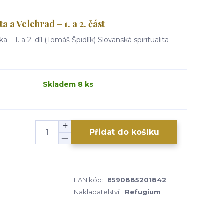
a a Velehrad – 1. a 2. část
a – 1. a 2. díl (Tomáš Špidlík) Slovanská spiritualita
Skladem 8 ks
Přidat do košíku
EAN kód:
8590885201842
Nakladatelství:
Refugium