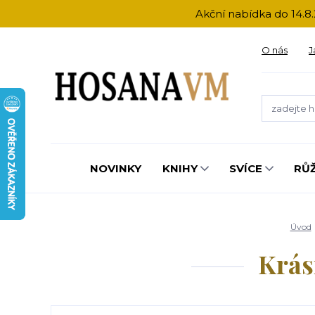
Akční nabídka do 14.8.
O nás
J
NOVINKY
KNIHY
SVÍCE
RŮ
Úvod
Krásn