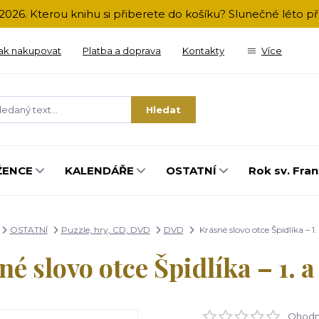
2026. Kterou knihu si přiberete do košíku? Slunečné léto 
ak nakupovat
Platba a doprava
Kontakty
Více
Hledat
ŽENCE
KALENDÁŘE
OSTATNÍ
Rok sv. Fran
OSTATNÍ
Puzzle, hry, CD, DVD
DVD
Krásné slovo otce Špidlíka – 1. a
é slovo otce Špidlíka – 1. a 
Ohodno