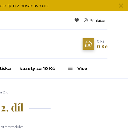
přeje tým z hosanavm.cz
Přihlášení
0
ks
0 Kč
tiška
kazety za 10 Kč
Více
 2. díl
2. díl
tit produkt