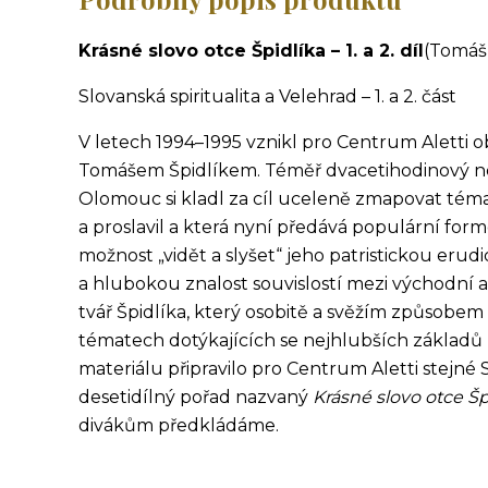
Krásné slovo otce Špidlíka – 1. a 2. díl
(Tomáš 
Slovanská spiritualita a Velehrad – 1. a 2. část
V letech 1994–1995 vznikl pro Centrum Aletti
Tomášem Špidlíkem. Téměř dvacetihodinový ne
Olomouc si kladl za cíl uceleně zmapovat témat
a proslavil a která nyní předává populární fo
možnost „vidět a slyšet“ jeho patristickou erud
a hlubokou znalost souvislostí mezi východní a
tvář Špidlíka, který osobitě a svěžím způsobem
tématech dotýkajících se nejhlubších základů l
materiálu připravilo pro Centrum Aletti stejné 
desetidílný pořad nazvaný
Krásné slovo otce Šp
divákům předkládáme.