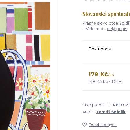
Slovanská spiritualit
Krásné slovo otce Špidlík
a Velehrad...
celý popis
Dostupnost
179 Kč
/
ks
148 Kč
bez DPH
Číslo produktu:
REF012
Autor:
Tomáš Špidlík
Do oblíbených