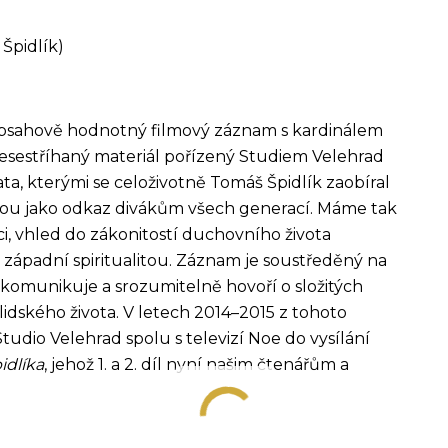
Špidlík)
 obsahově hodnotný filmový záznam s kardinálem
sestříhaný materiál pořízený Studiem Velehrad
a, kterými se celoživotně Tomáš Špidlík zaobíral
rmou jako odkaz divákům všech generací. Máme tak
ici, vhled do zákonitostí duchovního života
 západní spiritualitou. Záznam je soustředěný na
 komunikuje a srozumitelně hovoří o složitých
idského života. V letech 2014–2015 z tohoto
Studio Velehrad spolu s televizí Noe do vysílání
idlíka
, jehož 1. a 2. díl nyní našim čtenářům a