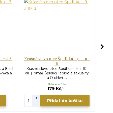
 7. a 8.
Krásné slovo otce Špidlíka – 9. a 10.
díl
Jak oči
V tom
 a 8. díl
Krásné slovo otce Špidlíka – 9. a 10.
ověka a
díl (Tomáš Špidlík) Teologie sexuality
a O církvi; ...
Skladem 3 ks
98 K
179 Kč
/
ks
Přidat do košíku