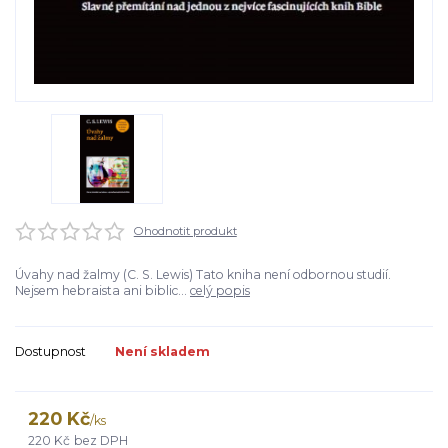
Ohodnotit produkt
Úvahy nad žalmy (C. S. Lewis) Tato kniha není odbornou studií.
Nejsem hebraista ani biblic...
celý popis
Dostupnost
Není skladem
220 Kč
/
ks
220 Kč
bez DPH