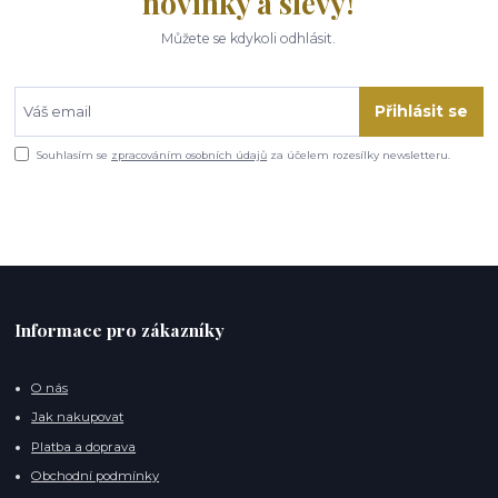
novinky a slevy!
Můžete se kdykoli odhlásit.
Přihlásit se
Souhlasím se
zpracováním osobních údajů
za účelem rozesílky newsletteru.
Informace pro zákazníky
O nás
Jak nakupovat
Platba a doprava
Obchodní podmínky