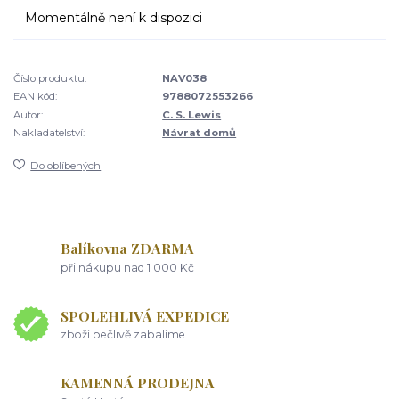
Momentálně není k dispozici
Číslo produktu:
NAV038
EAN kód:
9788072553266
Autor:
C. S. Lewis
Nakladatelství:
Návrat domů
Do oblíbených
Balíkovna ZDARMA
při nákupu nad 1 000 Kč
SPOLEHLIVÁ EXPEDICE
zboží pečlivě zabalíme
KAMENNÁ PRODEJNA