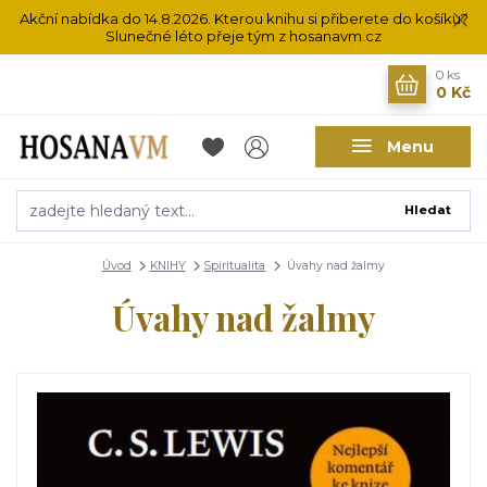
Akční nabídka do 14.8.2026. Kterou knihu si přiberete do košíku?
Slunečné léto přeje tým z hosanavm.cz
0
ks
0 Kč
Menu
Hledat
Úvod
KNIHY
Spiritualita
Úvahy nad žalmy
Úvahy nad žalmy