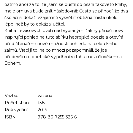
patrně ano) za to, že jsem se pustil do psaní takovéto knihy,
moje omluva bude znít následovně: Často se přihodí, že dva
školáci si dokáží vzájemně vysvětlit obtížná místa úkolu
lépe, než by to dokázal učitel.
Kniha Lewisových úvah nad vybranými žalmy přináší nový
inspirující pohled na tuto sbírku hebrejské poezie a otevírá
před čtenářem nové možnosti pohledu na celou knihu
žalmů. Vrací jí to, na co mnozí pozapomněli, že jde
především o poetické vyjádření vztahu mezi člověkem a
Bohem.
Vazba:
vázaná
Počet stran:
138
Rok vydání:
2015
ISBN:
978-80-7255-326-6