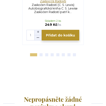
Zaskočen Radostí
S
Zaskočen Radostí (C. S. Lewis)
Sloni a kap
Autobiografická kniha C. S. Lewise
esejů, která 
Zaskočen Radostí patří k...
p
Skladem 2 ks
249 Kč
/
ks
Přidat do košíku
Nepropásněte žádné